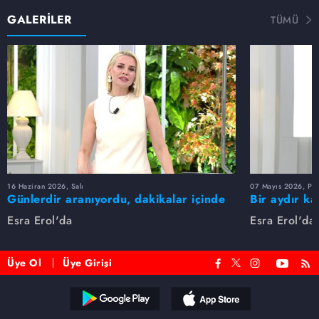
GALERİLER
TÜMÜ
16 Haziran 2026, Salı
07 Mayıs 2026, Pe
Günlerdir aranıyordu, dakikalar içinde
Bir aydır ka
bulundu!
buldu
Esra Erol'da
Esra Erol'da
Üye Ol
Üye Girişi
Reddet