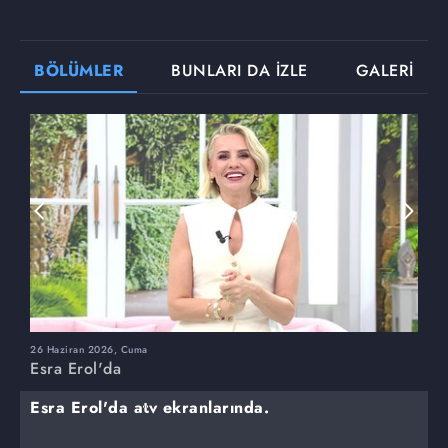
BÖLÜMLER
BUNLARI DA İZLE
GALERİ
26 Haziran 2026, Cuma
2
Esra Erol'da
E
Esra Erol'da atv ekranlarında.