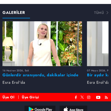
GALERİLER
TÜMÜ
16 Haziran 2026, Salı
07 Mayıs 2026, Pe
Günlerdir aranıyordu, dakikalar içinde
Bir aydır ka
bulundu!
buldu
Esra Erol'da
Esra Erol'da
Üye Ol
Üye Girişi