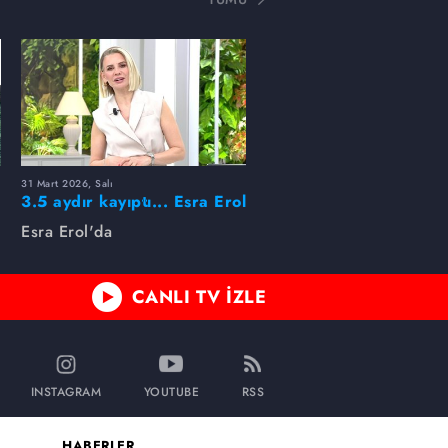
31 Mart 2026, Salı
ı
3.5 aydır kayıptı... Esra Erol
buldu!
Esra Erol'da
CANLI TV İZLE
INSTAGRAM
YOUTUBE
RSS
HABERLER