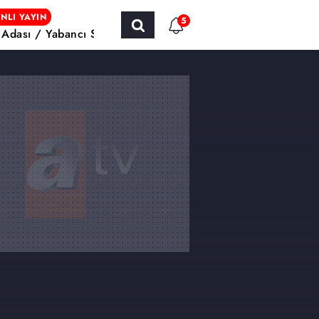
NLI YAYIN
5
h Adası / Yabancı Sinema