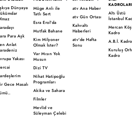
KADROLAR
şkıya Dünyaya
Müge Anlı ile
atv Ana Haber
Altı Üstü
ükümdar
Tatlı Sert
atv Gün Ortası
İstanbul Ka
lmaz
Esra Erol'da
Kahvaltı
Mercan Köş
aradayı
Mutfak Bahane
Haberleri
Kadro
ara Para Aşk
Kim Milyoner
atv'de Hafta
A.B.İ. Kadr
en Anlat
Olmak İster?
Sonu
Kuruluş Or
aradeniz
Var Mısın Yok
Kadro
vrupa Yakası
Musun
ercai
Dizi TV
ardeşlerim
Nihat Hatipoğlu
Programları
ir Gece Masalı
Akika ve Sahara
ümü..
Filmler
Mevlid ve
Süleyman Çelebi