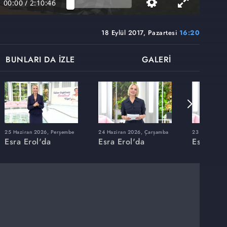
00:00
/
2:10:46
18 Eylül 2017, Pazartesi
16:20
BUNLARI DA İZLE
GALERİ
25 Haziran 2026, Perşembe
24 Haziran 2026, Çarşamba
23 Haziran 20
Esra Erol'da
Esra Erol'da
Esra Erol