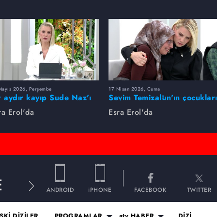
Mayıs 2026, Perşembe
17 Nisan 2026, Cuma
r aydır kayıp Sude Naz'ı
Sevim Temizaltın'ın çocuklar
ra Erol buldu
nerede?
ra Erol'da
Esra Erol'da
E
ANDROID
iPHONE
FACEBOOK
TWITTER
SKİ DİZİLER
PROGRAMLAR
atv HABER
DİZİ