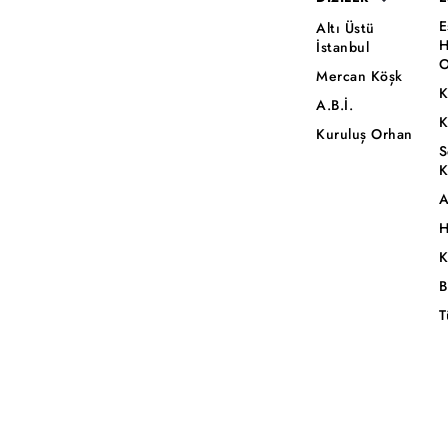
E
Altı Üstü
H
İstanbul
O
Mercan Köşk
K
A.B.İ.
K
Kuruluş Orhan
S
K
A
H
K
B
T