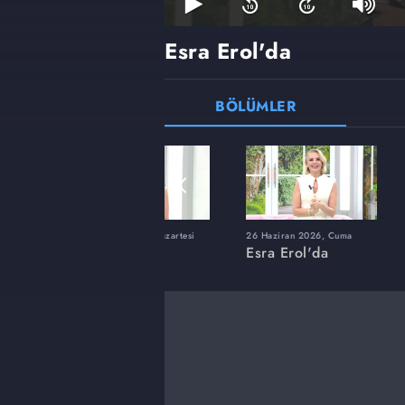
Esra Erol'da
BÖLÜMLER
ı
8 Haziran 2026, Pazartesi
26 Haziran 2026, Cuma
Esra Erol'da
Esra Erol'da