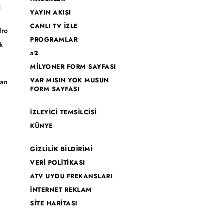
I
YAYIN AKIŞI
CANLI TV İZLE
dro
PROGRAMLAR
k
a2
MİLYONER FORM SAYFASI
o
VAR MISIN YOK MUSUN
han
FORM SAYFASI
İZLEYİCİ TEMSİLCİSİ
KÜNYE
GİZLİLİK BİLDİRİMİ
VERİ POLİTİKASI
ATV UYDU FREKANSLARI
İNTERNET REKLAM
SİTE HARİTASI