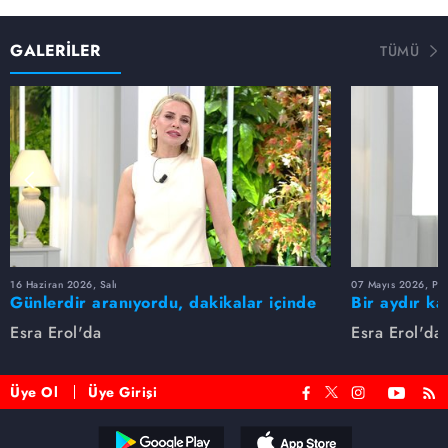
GALERİLER
TÜMÜ
16 Haziran 2026, Salı
07 Mayıs 2026, Pe
Günlerdir aranıyordu, dakikalar içinde
Bir aydır ka
bulundu!
buldu
Esra Erol'da
Esra Erol'da
Üye Ol
Üye Girişi