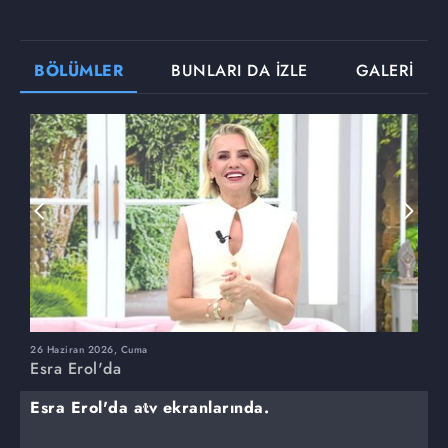
BÖLÜMLER
BUNLARI DA İZLE
GALERİ
26 Haziran 2026, Cuma
2
Esra Erol'da
E
Esra Erol'da atv ekranlarında.