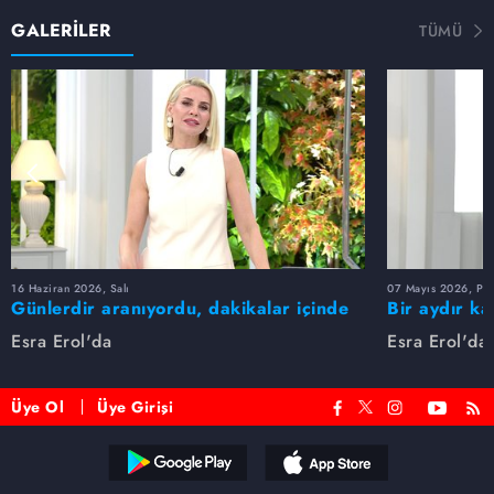
GALERİLER
TÜMÜ
16 Haziran 2026, Salı
07 Mayıs 2026, Pe
Günlerdir aranıyordu, dakikalar içinde
Bir aydır ka
bulundu!
buldu
Esra Erol'da
Esra Erol'da
Üye Ol
Üye Girişi
Reddet