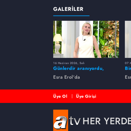
GALERİLER
16 Haziran 2026, Salı
07 
Günlerdir aranıyordu,
Bi
dakikalar içinde bulundu!
Es
Esra Erol'da
Es
Üye Ol
Üye Girişi
HER YERD