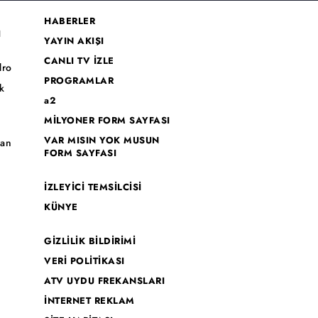
HABERLER
I
YAYIN AKIŞI
CANLI TV İZLE
dro
PROGRAMLAR
k
a2
MİLYONER FORM SAYFASI
o
VAR MISIN YOK MUSUN
han
FORM SAYFASI
İZLEYİCİ TEMSİLCİSİ
KÜNYE
GİZLİLİK BİLDİRİMİ
VERİ POLİTİKASI
ATV UYDU FREKANSLARI
İNTERNET REKLAM