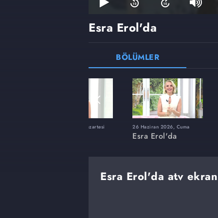
Esra Erol'da
BÖLÜMLER
ı
8 Haziran 2026, Pazartesi
26 Haziran 2026, Cuma
Esra Erol'da
Esra Erol'da
Esra Erol'da atv ekran