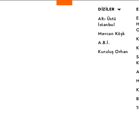
DİZİLER
E
E
Altı Üstü
H
İstanbul
O
Mercan Köşk
K
A.B.İ.
K
Kuruluş Orhan
S
K
A
H
K
B
T