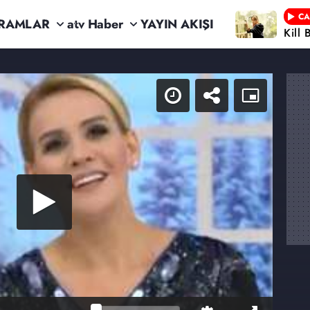
CA
RAMLAR
atv Haber
YAYIN AKIŞI
Kill 