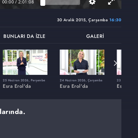
00:00
/
2:01:08
30 Aralık 2015, Çarşamba
16:30
BUNLARI DA İZLE
GALERİ
25 Haziran 2026, Perşembe
24 Haziran 2026, Çarşamba
23 Haziran 20
Esra Erol'da
Esra Erol'da
Esra Erol
larında.