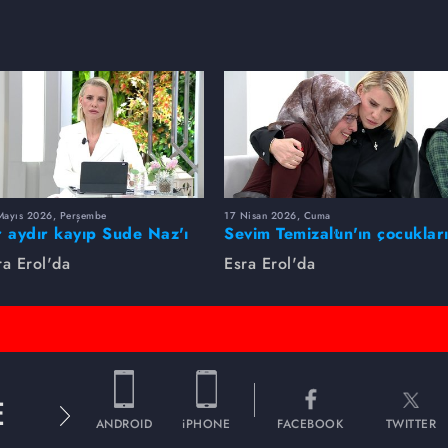
Mayıs 2026, Perşembe
17 Nisan 2026, Cuma
r aydır kayıp Sude Naz'ı
Sevim Temizaltın'ın çocuklar
ra Erol buldu
nerede?
ra Erol'da
Esra Erol'da
E
ANDROID
iPHONE
FACEBOOK
TWITTER