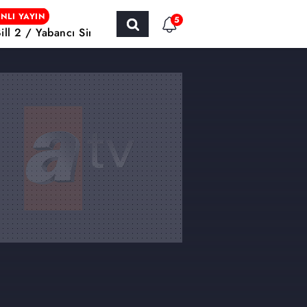
NLI YAYIN
5
Bill 2 / Yabancı Sinema