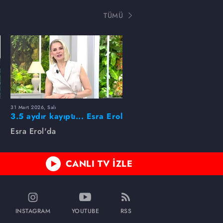
TÜMÜ
31 Mart 2026, Salı
ı
3.5 aydır kayıptı... Esra Erol
buldu!
Esra Erol'da
CANLI TV İZLE
INSTAGRAM
YOUTUBE
RSS