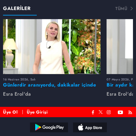
GALERİLER
TÜMÜ
16 Haziran 2026, Salı
07 Mayıs 2026, Pe
Günlerdir aranıyordu, dakikalar içinde
Bir aydır ka
bulundu!
buldu
Esra Erol'da
Esra Erol'da
Üye Ol
Üye Girişi
Reddet