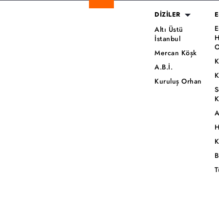
DİZİLER
E
E
Altı Üstü
H
İstanbul
O
Mercan Köşk
K
A.B.İ.
K
Kuruluş Orhan
S
K
A
H
K
B
T