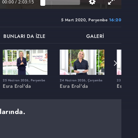
00:00
/
2:03:15
5 Mart 2020, Perşembe
16:20
BUNLARI DA İZLE
GALERİ
25 Haziran 2026, Perşembe
24 Haziran 2026, Çarşamba
23 Haziran 20
Esra Erol'da
Esra Erol'da
Esra Erol
larında.