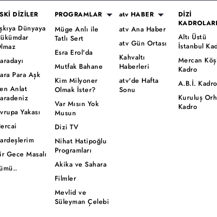
SKİ DİZİLER
PROGRAMLAR
atv HABER
DİZİ
KADROLAR
şkıya Dünyaya
Müge Anlı ile
atv Ana Haber
Altı Üstü
ükümdar
Tatlı Sert
atv Gün Ortası
İstanbul Ka
lmaz
Esra Erol'da
Kahvaltı
Mercan Köş
aradayı
Mutfak Bahane
Haberleri
Kadro
ara Para Aşk
Kim Milyoner
atv'de Hafta
A.B.İ. Kadr
en Anlat
Olmak İster?
Sonu
Kuruluş Or
aradeniz
Var Mısın Yok
Kadro
vrupa Yakası
Musun
ercai
Dizi TV
ardeşlerim
Nihat Hatipoğlu
Programları
ir Gece Masalı
Akika ve Sahara
ümü..
Filmler
Mevlid ve
Süleyman Çelebi