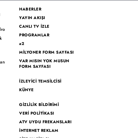
HABERLER
I
YAYIN AKIŞI
CANLI TV İZLE
dro
PROGRAMLAR
k
a2
MİLYONER FORM SAYFASI
o
VAR MISIN YOK MUSUN
han
FORM SAYFASI
İZLEYİCİ TEMSİLCİSİ
KÜNYE
GİZLİLİK BİLDİRİMİ
VERİ POLİTİKASI
ATV UYDU FREKANSLARI
İNTERNET REKLAM