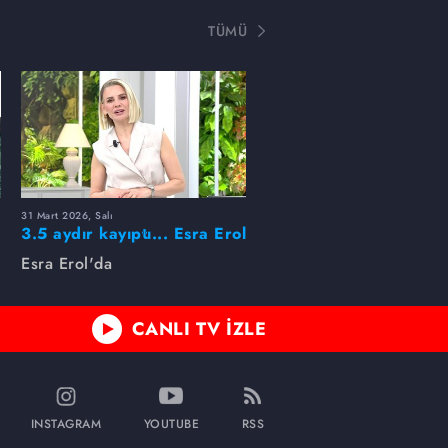
TÜMÜ
31 Mart 2026, Salı
ı
3.5 aydır kayıptı... Esra Erol
buldu!
Esra Erol'da
CANLI TV İZLE
INSTAGRAM
YOUTUBE
RSS