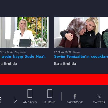
Mayıs 2026, Perşembe
17 Nisan 2026, Cuma
r aydır kayıp Sude Naz'ı
Sevim Temizaltın'ın çocuklar
ra Erol buldu
nerede?
ra Erol'da
Esra Erol'da
E
ANDROID
iPHONE
FACEBOOK
TWITTER