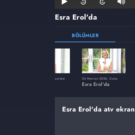
Esra Erol'da
BÖLÜMLER
ı
8 Haziran 2026, Pazartesi
26 Haziran 2026, Cuma
Esra Erol'da
Esra Erol'da
Esra Erol'da atv ekran