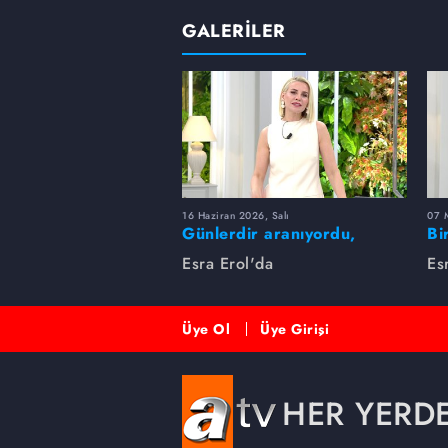
GALERİLER
16 Haziran 2026, Salı
07 
Günlerdir aranıyordu,
Bi
dakikalar içinde bulundu!
Es
Esra Erol'da
Es
Üye Ol
Üye Girişi
HER YERD