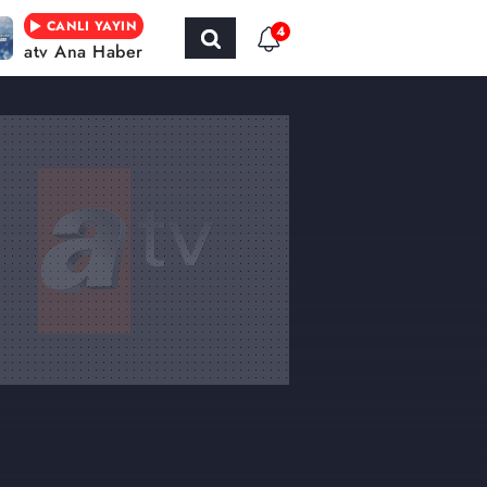
CANLI YAYIN
4
atv Ana Haber