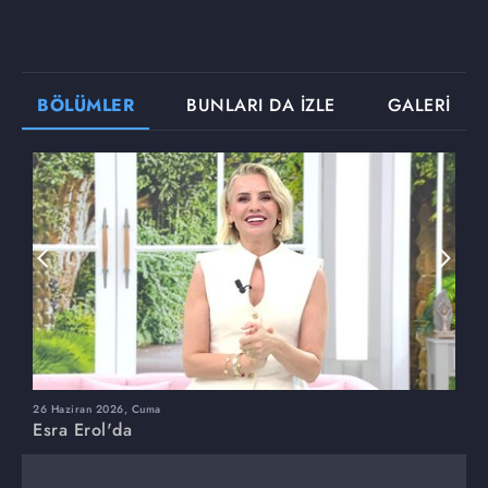
BÖLÜMLER
BUNLARI DA İZLE
GALERİ
26 Haziran 2026, Cuma
2
Esra Erol'da
E