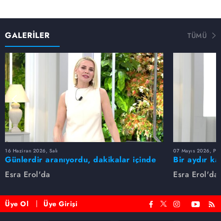
GALERİLER
TÜMÜ
16 Haziran 2026, Salı
07 Mayıs 2026, Pe
Günlerdir aranıyordu, dakikalar içinde
Bir aydır ka
bulundu!
buldu
Esra Erol'da
Esra Erol'da
Üye Ol
Üye Girişi