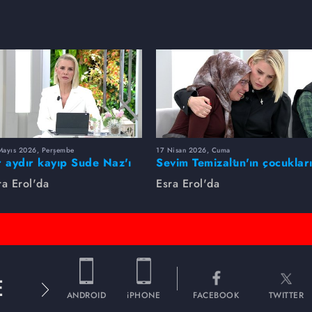
Mayıs 2026, Perşembe
17 Nisan 2026, Cuma
r aydır kayıp Sude Naz'ı
Sevim Temizaltın'ın çocuklar
ra Erol buldu
nerede?
ra Erol'da
Esra Erol'da
E
ANDROID
iPHONE
FACEBOOK
TWITTER