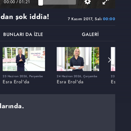
00:00
/
01:21
dan şok iddia!
7 Kasım 2017, Salı
00:00
BUNLARI DA İZLE
GALERİ
25 Haziran 2026, Perşembe
24 Haziran 2026, Çarşamba
23 Haziran 20
Esra Erol'da
Esra Erol'da
Esra Erol
larında.