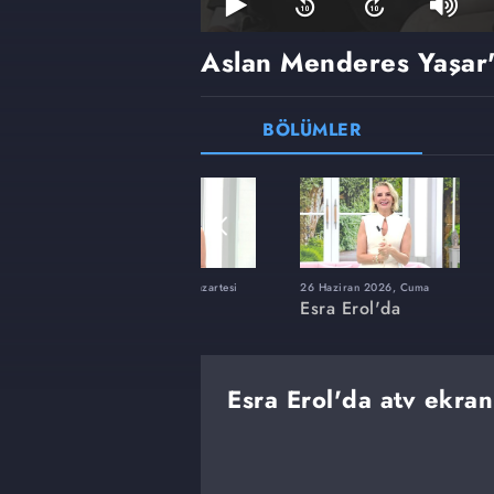
Aslan Menderes Yaşar'
BÖLÜMLER
ı
8 Haziran 2026, Pazartesi
26 Haziran 2026, Cuma
Esra Erol'da
Esra Erol'da
Esra Erol'da atv ekran