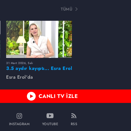
TÜMÜ
31 Mart 2026, Salı
ı
3.5 aydır kayıptı... Esra Erol
buldu!
Esra Erol'da
CANLI TV İZLE
INSTAGRAM
YOUTUBE
RSS