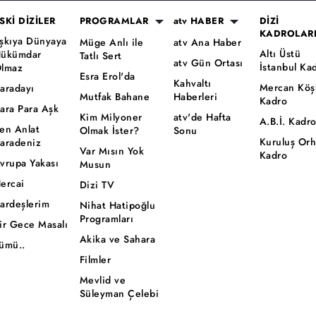
SKİ DİZİLER
PROGRAMLAR
atv HABER
DİZİ
KADROLAR
şkıya Dünyaya
Müge Anlı ile
atv Ana Haber
Altı Üstü
ükümdar
Tatlı Sert
atv Gün Ortası
İstanbul Ka
lmaz
Esra Erol'da
Kahvaltı
Mercan Köş
aradayı
Mutfak Bahane
Haberleri
Kadro
ara Para Aşk
Kim Milyoner
atv'de Hafta
A.B.İ. Kadr
en Anlat
Olmak İster?
Sonu
Kuruluş Or
aradeniz
Var Mısın Yok
Kadro
vrupa Yakası
Musun
ercai
Dizi TV
ardeşlerim
Nihat Hatipoğlu
Programları
ir Gece Masalı
Akika ve Sahara
ümü..
Filmler
Mevlid ve
Süleyman Çelebi