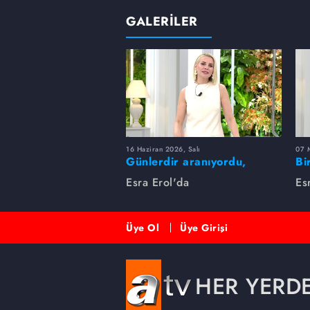
GALERİLER
16 Haziran 2026, Salı
07 
Günlerdir aranıyordu,
Bi
dakikalar içinde bulundu!
Es
Esra Erol'da
Es
Üye Ol
Üye Girişi
HER YERD