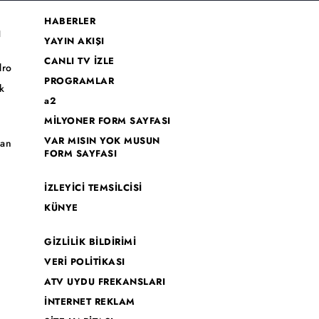
HABERLER
I
YAYIN AKIŞI
CANLI TV İZLE
dro
PROGRAMLAR
k
a2
MİLYONER FORM SAYFASI
o
VAR MISIN YOK MUSUN
han
FORM SAYFASI
İZLEYİCİ TEMSİLCİSİ
KÜNYE
GİZLİLİK BİLDİRİMİ
VERİ POLİTİKASI
ATV UYDU FREKANSLARI
İNTERNET REKLAM