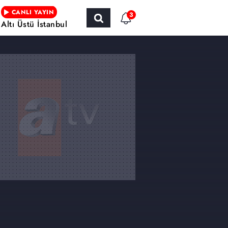
CANLI YAYIN
3
Altı Üstü İstanbul