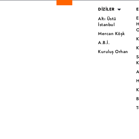
DİZİLER
E
E
Altı Üstü
H
İstanbul
O
Mercan Köşk
K
A.B.İ.
K
Kuruluş Orhan
S
K
A
H
K
B
T