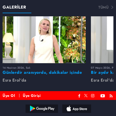
GALERİLER
TÜMÜ
16 Haziran 2026, Salı
07 Mayıs 2026, Pe
Günlerdir aranıyordu, dakikalar içinde
Bir aydır ka
bulundu!
buldu
Esra Erol'da
Esra Erol'da
Üye Ol
Üye Girişi
Reddet