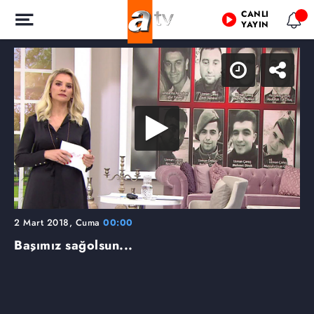
CANLI
YAYIN
2 Mart 2018, Cuma
00:00
Başımız sağolsun...