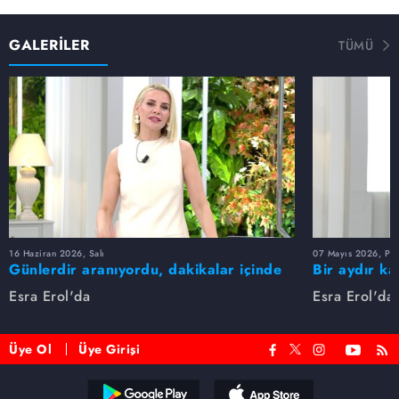
GALERİLER
TÜMÜ
16 Haziran 2026, Salı
07 Mayıs 2026, Pe
Günlerdir aranıyordu, dakikalar içinde
Bir aydır ka
bulundu!
buldu
Esra Erol'da
Esra Erol'da
Üye Ol
Üye Girişi