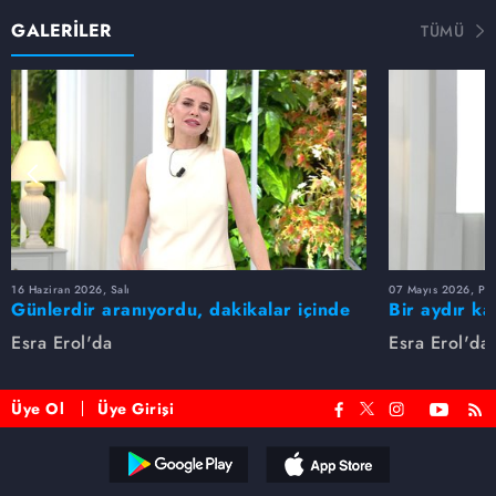
GALERİLER
TÜMÜ
16 Haziran 2026, Salı
07 Mayıs 2026, Pe
Günlerdir aranıyordu, dakikalar içinde
Bir aydır ka
bulundu!
buldu
Esra Erol'da
Esra Erol'da
Üye Ol
Üye Girişi
Reddet