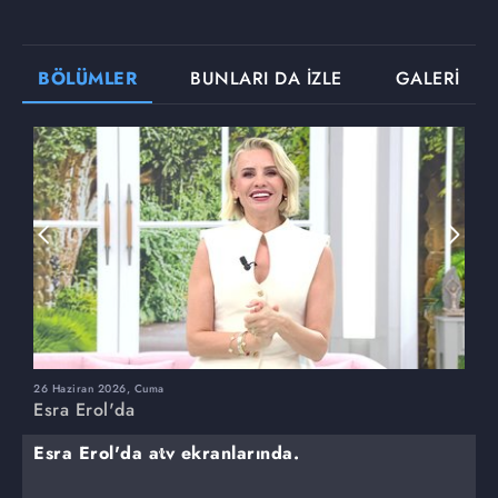
BÖLÜMLER
BUNLARI DA İZLE
GALERİ
26 Haziran 2026, Cuma
2
Esra Erol'da
E
Esra Erol'da atv ekranlarında.