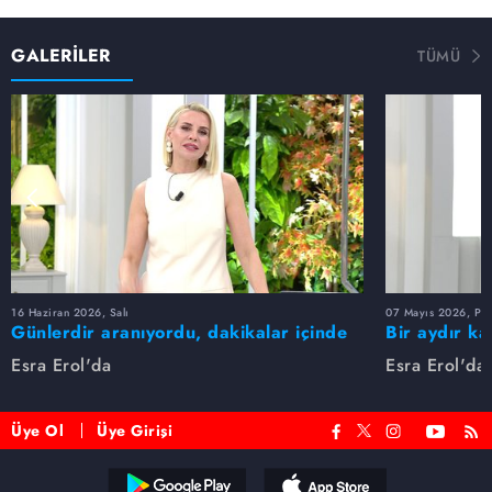
GALERİLER
TÜMÜ
16 Haziran 2026, Salı
07 Mayıs 2026, Pe
Günlerdir aranıyordu, dakikalar içinde
Bir aydır ka
bulundu!
buldu
Esra Erol'da
Esra Erol'da
Üye Ol
Üye Girişi