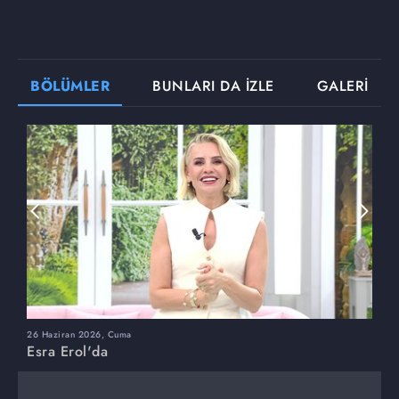
BÖLÜMLER
BUNLARI DA İZLE
GALERİ
26 Haziran 2026, Cuma
2
Esra Erol'da
E