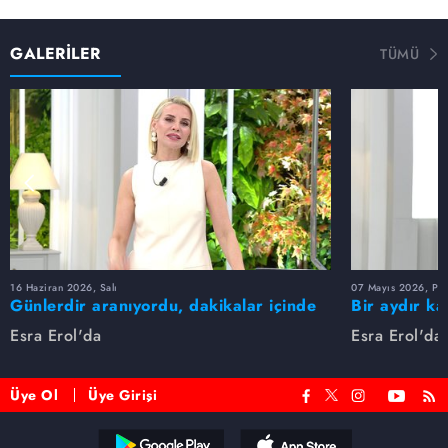
GALERİLER
TÜMÜ
16 Haziran 2026, Salı
07 Mayıs 2026, Pe
Günlerdir aranıyordu, dakikalar içinde
Bir aydır ka
bulundu!
buldu
Esra Erol'da
Esra Erol'da
Üye Ol
Üye Girişi