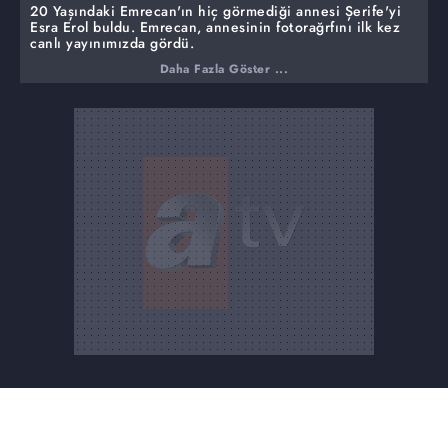
20 Yaşındaki Emrecan'ın hiç görmediği annesi Şerife'yi
Esra Erol buldu. Emrecan, annesinin fotorağrfını ilk kez
canlı yayınımızda gördü.
Daha Fazla Göster ...