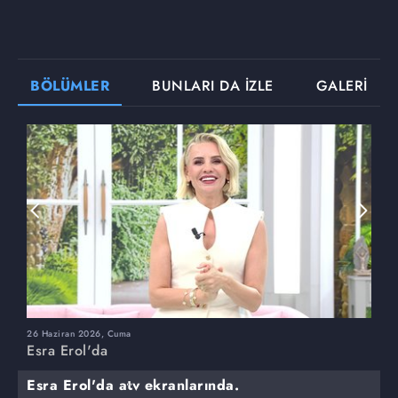
BÖLÜMLER
BUNLARI DA İZLE
GALERİ
26 Haziran 2026, Cuma
2
Esra Erol'da
E
Esra Erol'da atv ekranlarında.