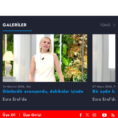
GALERİLER
TÜMÜ
16 Haziran 2026, Salı
07 Mayıs 2026, Pe
Günlerdir aranıyordu, dakikalar içinde
Bir aydır ka
bulundu!
buldu
Esra Erol'da
Esra Erol'da
Üye Ol
Üye Girişi