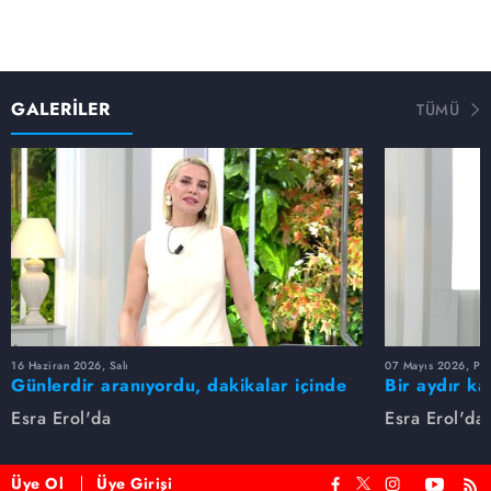
GALERİLER
TÜMÜ
16 Haziran 2026, Salı
07 Mayıs 2026, Pe
Günlerdir aranıyordu, dakikalar içinde
Bir aydır ka
bulundu!
buldu
Esra Erol'da
Esra Erol'da
Üye Ol
Üye Girişi