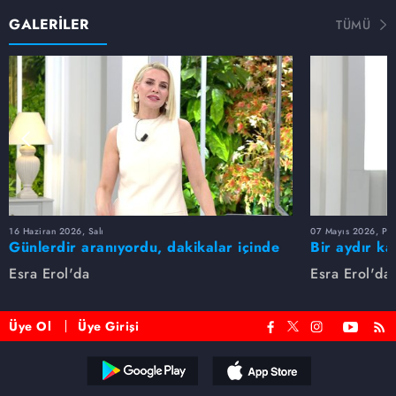
GALERİLER
TÜMÜ
16 Haziran 2026, Salı
07 Mayıs 2026, Pe
Günlerdir aranıyordu, dakikalar içinde
Bir aydır ka
bulundu!
buldu
Esra Erol'da
Esra Erol'da
Üye Ol
Üye Girişi
Reddet