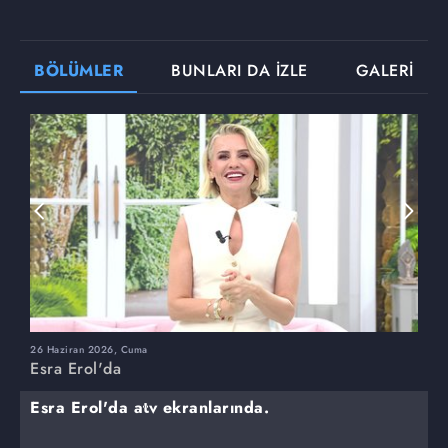
BÖLÜMLER
BUNLARI DA İZLE
GALERİ
26 Haziran 2026, Cuma
2
Esra Erol'da
E
Esra Erol'da atv ekranlarında.