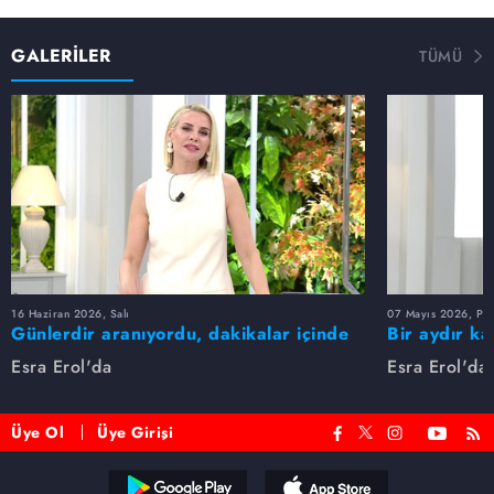
GALERİLER
TÜMÜ
16 Haziran 2026, Salı
07 Mayıs 2026, Pe
Günlerdir aranıyordu, dakikalar içinde
Bir aydır ka
bulundu!
buldu
Esra Erol'da
Esra Erol'da
Üye Ol
Üye Girişi