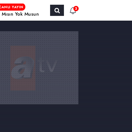
CANLI YAYIN
3
r Mısın Yok Musun