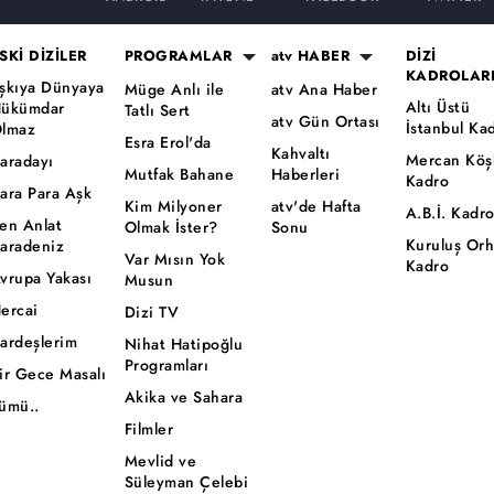
SKİ DİZİLER
PROGRAMLAR
atv HABER
DİZİ
KADROLAR
şkıya Dünyaya
Müge Anlı ile
atv Ana Haber
Altı Üstü
ükümdar
Tatlı Sert
atv Gün Ortası
İstanbul Ka
lmaz
Esra Erol'da
Kahvaltı
Mercan Köş
aradayı
Mutfak Bahane
Haberleri
Kadro
ara Para Aşk
Kim Milyoner
atv'de Hafta
A.B.İ. Kadr
en Anlat
Olmak İster?
Sonu
Kuruluş Or
aradeniz
Var Mısın Yok
Kadro
vrupa Yakası
Musun
ercai
Dizi TV
ardeşlerim
Nihat Hatipoğlu
Programları
ir Gece Masalı
Akika ve Sahara
ümü..
Filmler
Mevlid ve
Süleyman Çelebi