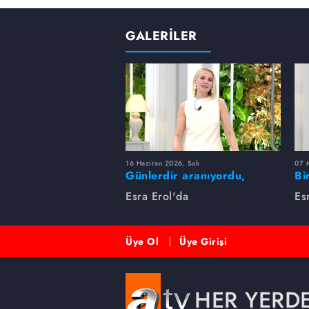
GALERİLER
16 Haziran 2026, Salı
07 
Günlerdir aranıyordu,
Bi
dakikalar içinde bulundu!
Es
Esra Erol'da
Es
Üye Ol
Üye Girişi
HER YERD