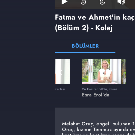
Fatma ve Ahmet'in kaçı
(Bölüm 2) - Kolaj
BÖLÜMLER
ı
8 Haziran 2026, Pazartesi
26 Haziran 2026, Cuma
Esra Erol'da
Esra Erol'da
Melahat Oruç, engeli bulunan 19
Oruç, kızının Temmuz ayında evl