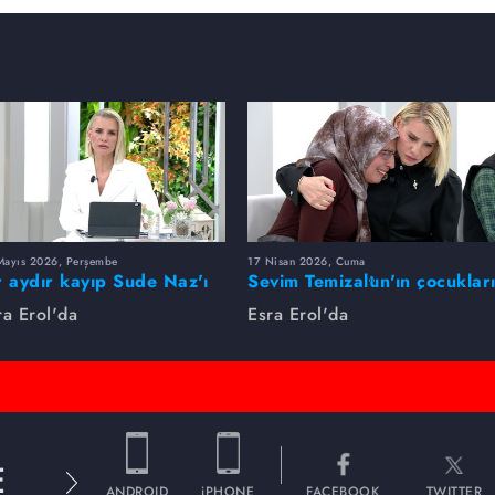
Mayıs 2026, Perşembe
17 Nisan 2026, Cuma
r aydır kayıp Sude Naz'ı
Sevim Temizaltın'ın çocuklar
ra Erol buldu
nerede?
ra Erol'da
Esra Erol'da
E
ANDROID
iPHONE
FACEBOOK
TWITTER