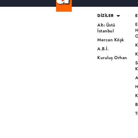
DİZİLER
E
E
Altı Üstü
H
İstanbul
O
Mercan Köşk
K
A.B.İ.
K
Kuruluş Orhan
S
K
A
H
K
B
T