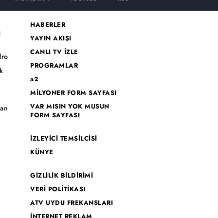
HABERLER
I
YAYIN AKIŞI
CANLI TV İZLE
dro
PROGRAMLAR
k
a2
MİLYONER FORM SAYFASI
o
VAR MISIN YOK MUSUN
han
FORM SAYFASI
İZLEYİCİ TEMSİLCİSİ
KÜNYE
GİZLİLİK BİLDİRİMİ
VERİ POLİTİKASI
ATV UYDU FREKANSLARI
İNTERNET REKLAM