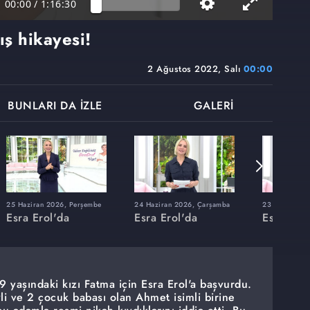
00:00
/
1:16:30
ş hikayesi!
2 Ağustos 2022, Salı
00:00
BUNLARI DA İZLE
GALERİ
25 Haziran 2026, Perşembe
24 Haziran 2026, Çarşamba
23 Haziran 20
Esra Erol'da
Esra Erol'da
Esra Erol
 yaşındaki kızı Fatma için Esra Erol'a başvurdu.
i ve 2 çocuk babası olan Ahmet isimli birine