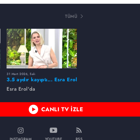
TÜMÜ
31 Mart 2026, Salı
ı
3.5 aydır kayıptı... Esra Erol
buldu!
Esra Erol'da
CANLI TV İZLE
INSTAGRAM
YOUTUBE
RSS