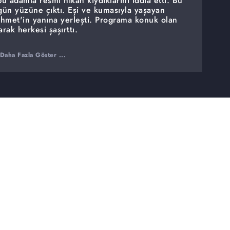
bu adamla resmi nikah kıydıklarını iddia etti. Bu
 gün yüzüne çıktı. Eşi ve kumasıyla yaşayan
Ahmet'in yanına yerleşti. Programa konuk olan
ak herkesi şaşırttı.
Daha Fazla Göster ...