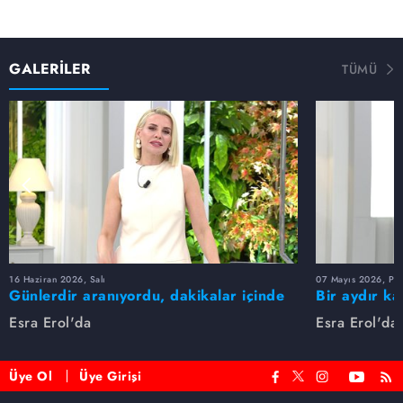
GALERİLER
TÜMÜ
16 Haziran 2026, Salı
07 Mayıs 2026, Pe
Günlerdir aranıyordu, dakikalar içinde
Bir aydır ka
bulundu!
buldu
Esra Erol'da
Esra Erol'da
Üye Ol
Üye Girişi