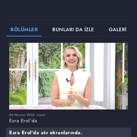
BÖLÜMLER
BUNLARI DA İZLE
GALERİ
26 Haziran 2026, Cuma
2
Esra Erol'da
E
Esra Erol'da atv ekranlarında.