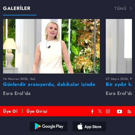
GALERİLER
TÜMÜ
16 Haziran 2026, Salı
07 Mayıs 2026, Pe
Günlerdir aranıyordu, dakikalar içinde
Bir aydır ka
bulundu!
buldu
Esra Erol'da
Esra Erol'da
Üye Ol
Üye Girişi
Reddet