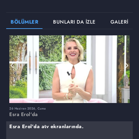
BÖLÜMLER
BUNLARI DA İZLE
GALERİ
26 Haziran 2026, Cuma
2
Esra Erol'da
E
Esra Erol'da atv ekranlarında.