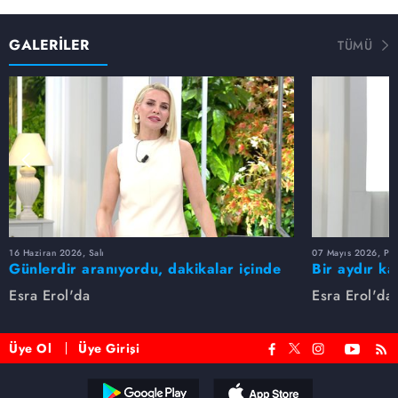
GALERİLER
TÜMÜ
16 Haziran 2026, Salı
07 Mayıs 2026, Pe
Günlerdir aranıyordu, dakikalar içinde
Bir aydır ka
bulundu!
buldu
Esra Erol'da
Esra Erol'da
Üye Ol
Üye Girişi