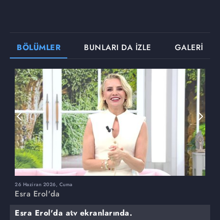
BÖLÜMLER
BUNLARI DA İZLE
GALERİ
26 Haziran 2026, Cuma
2
Esra Erol'da
E
Esra Erol'da atv ekranlarında.