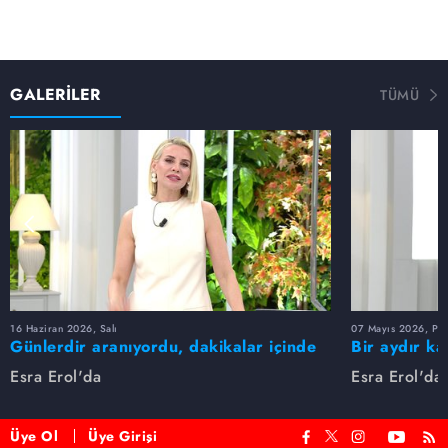
GALERİLER
TÜMÜ
16 Haziran 2026, Salı
07 Mayıs 2026, Pe
Günlerdir aranıyordu, dakikalar içinde
Bir aydır ka
bulundu!
buldu
Esra Erol'da
Esra Erol'da
Üye Ol
Üye Girişi