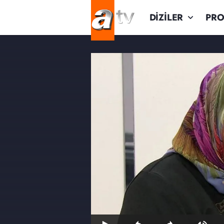
DİZİLER
PR