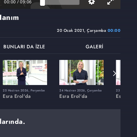
00:00
/
09:06
 Hanım
20 Ocak 2021, Çarşamba
00:00
BUNLARI DA İZLE
GALERİ
25 Haziran 2026, Perşembe
24 Haziran 2026, Çarşamba
23 Haziran 20
Esra Erol'da
Esra Erol'da
Esra Erol
larında.