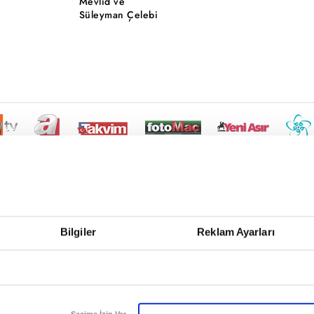
Mevlid ve
Süleyman Çelebi
Bilgiler
Reklam Ayarları
Seçime İzin Ver