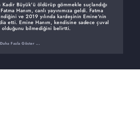
en Kadir Büyük'ü öldürüp gömmekle suçlandığı
ı Fatma Hanım, canlı yayınımıza geldi. Fatma
lindiğini ve 2019 yılında kardeşinin Emine'nin
dia etti. Emine Hanım, kendisine sadece çuval
 olduğunu bilmediğini belirtti.
Daha Fazla Göster ...