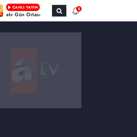
CANLI YAYIN
5
atv Gün Ortası