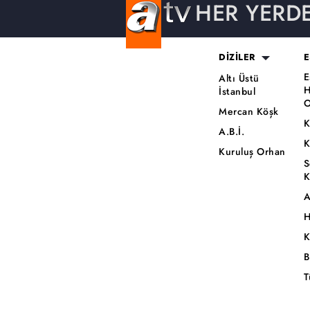
HER YERD
DİZİLER
E
E
Altı Üstü
H
İstanbul
O
Mercan Köşk
K
A.B.İ.
K
Kuruluş Orhan
S
K
A
H
K
B
T