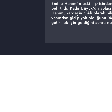
Emine Hanım'ın eski ilişkisind
belirtildi. Kadir Büyük'ün ablas
Hanım, kardeşinin Ali olarak bi
yanından gidip yok olduğunu id
getirmek için geldiğini sonra ne