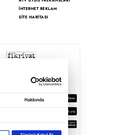
ATV UYDU FREKANSLARI
İNTERNET REKLAM
SİTE HARİTASI
Hakkında
Tümünü Kabul Et