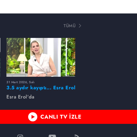
TÜMÜ
31 Mart 2026, Salı
ı
3.5 aydır kayıptı... Esra Erol
buldu!
Esra Erol'da
CANLI TV İZLE