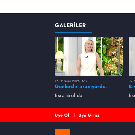
GALERİLER
16 Haziran 2026, Salı
07 
Günlerdir aranıyordu,
Bi
dakikalar içinde bulundu!
Es
Esra Erol'da
Es
Üye Ol
Üye Girişi