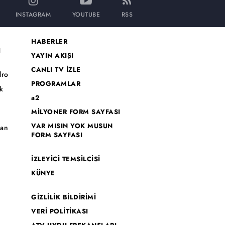
INSTAGRAM
YOUTUBE
RSS
HABERLER
I
YAYIN AKIŞI
CANLI TV İZLE
dro
PROGRAMLAR
k
a2
MİLYONER FORM SAYFASI
o
VAR MISIN YOK MUSUN
han
FORM SAYFASI
İZLEYİCİ TEMSİLCİSİ
KÜNYE
GİZLİLİK BİLDİRİMİ
VERİ POLİTİKASI