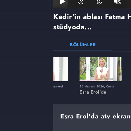
Kadir'in ablası Fatma
stüdyoda...
BÖLÜMLER
ı
8 Haziran 2026, Pazartesi
26 Haziran 2026, Cuma
Esra Erol'da
Esra Erol'da
Esra Erol'da atv ekran