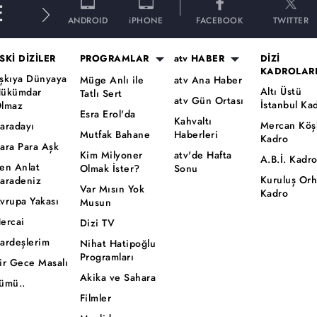
E
ANDROID
iPHONE
FACEBOOK
TWITTER
SKİ DİZİLER
PROGRAMLAR
atv HABER
DİZİ
KADROLAR
şkıya Dünyaya
Müge Anlı ile
atv Ana Haber
Altı Üstü
ükümdar
Tatlı Sert
atv Gün Ortası
İstanbul Ka
lmaz
Esra Erol'da
Kahvaltı
Mercan Köş
aradayı
Mutfak Bahane
Haberleri
Kadro
ara Para Aşk
Kim Milyoner
atv'de Hafta
A.B.İ. Kadr
en Anlat
Olmak İster?
Sonu
Kuruluş Or
aradeniz
Var Mısın Yok
Kadro
vrupa Yakası
Musun
ercai
Dizi TV
ardeşlerim
Nihat Hatipoğlu
Programları
ir Gece Masalı
Akika ve Sahara
ümü..
Filmler