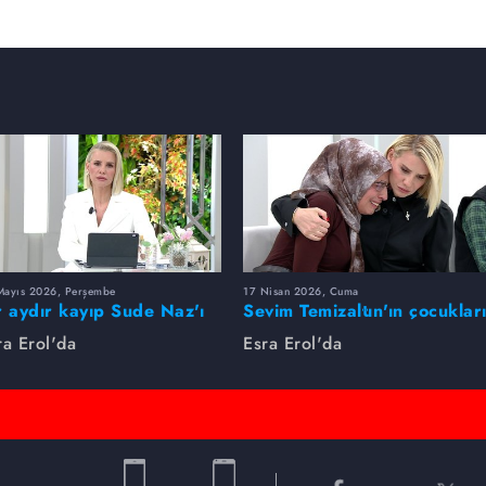
Mayıs 2026, Perşembe
17 Nisan 2026, Cuma
r aydır kayıp Sude Naz'ı
Sevim Temizaltın'ın çocuklar
ra Erol buldu
nerede?
ra Erol'da
Esra Erol'da