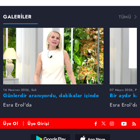
GALERİLER
TÜMÜ
16 Haziran 2026, Salı
07 Mayıs 2026, Pe
Günlerdir aranıyordu, dakikalar içinde
Bir aydır ka
bulundu!
buldu
Esra Erol'da
Esra Erol'da
Üye Ol
Üye Girişi