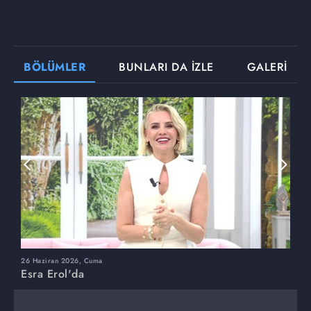
BÖLÜMLER
BUNLARI DA İZLE
GALERİ
26 Haziran 2026, Cuma
2
Esra Erol'da
E