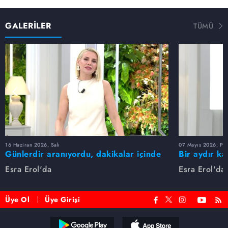
GALERİLER
TÜMÜ
16 Haziran 2026, Salı
07 Mayıs 2026, Pe
Günlerdir aranıyordu, dakikalar içinde
Bir aydır ka
bulundu!
buldu
Esra Erol'da
Esra Erol'da
Üye Ol
Üye Girişi