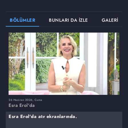
BÖLÜMLER
BUNLARI DA İZLE
GALERİ
26 Haziran 2026, Cuma
2
Esra Erol'da
E
Esra Erol'da atv ekranlarında.