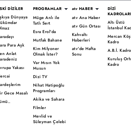
SKİ DİZİLER
PROGRAMLAR
atv HABER
DİZİ
KADROLAR
şkıya Dünyaya
Müge Anlı ile
atv Ana Haber
Altı Üstü
ükümdar
Tatlı Sert
atv Gün Ortası
İstanbul Ka
lmaz
Esra Erol'da
Kahvaltı
Mercan Köş
aradayı
Mutfak Bahane
Haberleri
Kadro
ara Para Aşk
Kim Milyoner
atv'de Hafta
A.B.İ. Kadr
en Anlat
Olmak İster?
Sonu
Kuruluş Or
aradeniz
Var Mısın Yok
Kadro
vrupa Yakası
Musun
ercai
Dizi TV
ardeşlerim
Nihat Hatipoğlu
Programları
ir Gece Masalı
Akika ve Sahara
ümü..
Filmler
Mevlid ve
Süleyman Çelebi