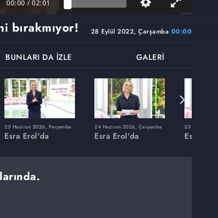
00:00
/
02:01
i bırakmıyor!
28 Eylül 2022, Çarşamba
00:00
BUNLARI DA İZLE
GALERİ
25 Haziran 2026, Perşembe
24 Haziran 2026, Çarşamba
23 Haziran 20
Esra Erol'da
Esra Erol'da
Esra Erol
larında.