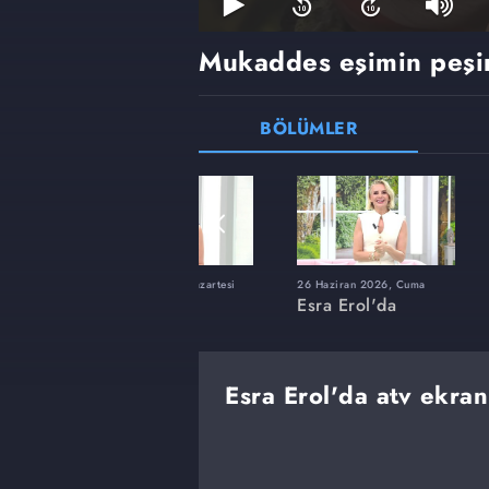
Mukaddes eşimin peşin
BÖLÜMLER
ı
8 Haziran 2026, Pazartesi
26 Haziran 2026, Cuma
Esra Erol'da
Esra Erol'da
Esra Erol'da atv ekran