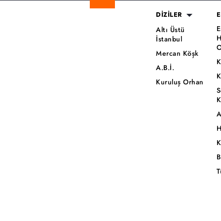
DİZİLER
E
E
Altı Üstü
H
İstanbul
O
Mercan Köşk
K
A.B.İ.
K
Kuruluş Orhan
S
K
A
H
K
B
T