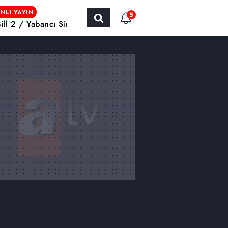
NLI YAYIN
5
Bill 2 / Yabancı Sinema