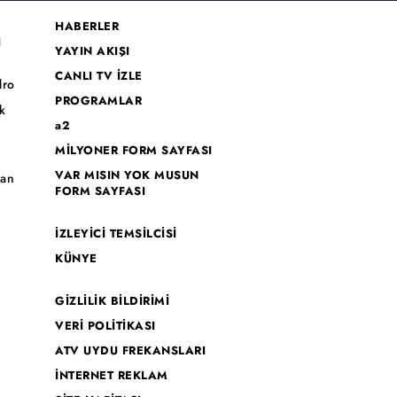
HABERLER
I
YAYIN AKIŞI
CANLI TV İZLE
dro
PROGRAMLAR
k
a2
MİLYONER FORM SAYFASI
o
VAR MISIN YOK MUSUN
han
FORM SAYFASI
İZLEYİCİ TEMSİLCİSİ
KÜNYE
GİZLİLİK BİLDİRİMİ
VERİ POLİTİKASI
ATV UYDU FREKANSLARI
İNTERNET REKLAM