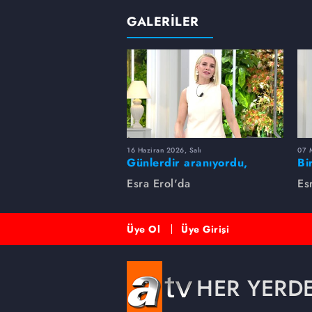
GALERİLER
16 Haziran 2026, Salı
07 
Günlerdir aranıyordu,
Bi
dakikalar içinde bulundu!
Es
Esra Erol'da
Es
Üye Ol
Üye Girişi
HER YERD