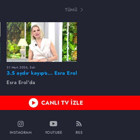
TÜMÜ
31 Mart 2026, Salı
ı
3.5 aydır kayıptı... Esra Erol
buldu!
Esra Erol'da
CANLI TV İZLE
INSTAGRAM
YOUTUBE
RSS