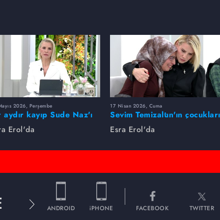
Mayıs 2026, Perşembe
17 Nisan 2026, Cuma
r aydır kayıp Sude Naz'ı
Sevim Temizaltın'ın çocuklar
ra Erol buldu
nerede?
ra Erol'da
Esra Erol'da
E
ANDROID
iPHONE
FACEBOOK
TWITTER