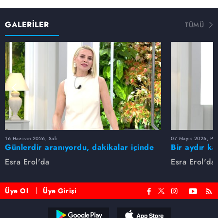
GALERİLER
TÜMÜ
16 Haziran 2026, Salı
07 Mayıs 2026, Pe
Günlerdir aranıyordu, dakikalar içinde
Bir aydır ka
bulundu!
buldu
Esra Erol'da
Esra Erol'da
Üye Ol
Üye Girişi