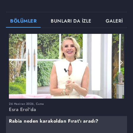
BÖLÜMLER
BUNLARI DA İZLE
GALERİ
26 Haziran 2026, Cuma
2
Esra Erol'da
E
Rabia neden karakoldan Fırat'ı aradı?