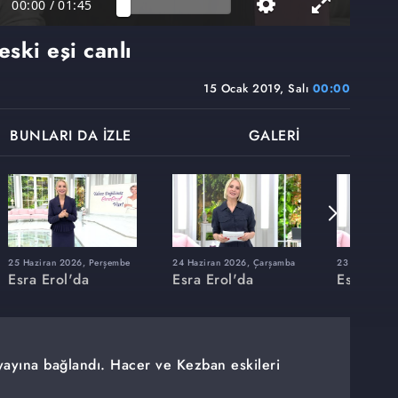
00:00
/
01:45
eski eşi canlı
15 Ocak 2019, Salı
00:00
BUNLARI DA İZLE
GALERİ
25 Haziran 2026, Perşembe
24 Haziran 2026, Çarşamba
23 Haziran 20
Esra Erol'da
Esra Erol'da
Esra Erol
 yayına bağlandı. Hacer ve Kezban eskileri