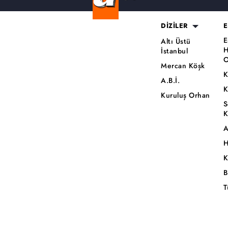
DİZİLER
E
E
Altı Üstü
H
İstanbul
O
Mercan Köşk
K
A.B.İ.
K
Kuruluş Orhan
S
K
A
H
K
B
T