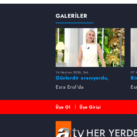
GALERİLER
16 Haziran 2026, Salı
07 
Günlerdir aranıyordu,
Bi
dakikalar içinde bulundu!
Es
Esra Erol'da
Es
Üye Ol
Üye Girişi
HER YERD