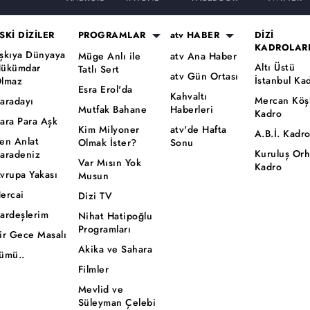
SKİ DİZİLER
PROGRAMLAR
atv HABER
DİZİ
KADROLAR
şkıya Dünyaya
Müge Anlı ile
atv Ana Haber
Altı Üstü
ükümdar
Tatlı Sert
atv Gün Ortası
İstanbul Ka
lmaz
Esra Erol'da
Kahvaltı
Mercan Köş
aradayı
Mutfak Bahane
Haberleri
Kadro
ara Para Aşk
Kim Milyoner
atv'de Hafta
A.B.İ. Kadr
en Anlat
Olmak İster?
Sonu
Kuruluş Or
aradeniz
Var Mısın Yok
Kadro
vrupa Yakası
Musun
ercai
Dizi TV
ardeşlerim
Nihat Hatipoğlu
Programları
ir Gece Masalı
Akika ve Sahara
ümü..
Filmler
Mevlid ve
Süleyman Çelebi