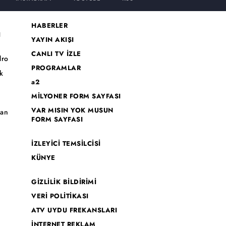
HABERLER
I
YAYIN AKIŞI
CANLI TV İZLE
dro
PROGRAMLAR
k
a2
MİLYONER FORM SAYFASI
o
VAR MISIN YOK MUSUN
han
FORM SAYFASI
İZLEYİCİ TEMSİLCİSİ
KÜNYE
GİZLİLİK BİLDİRİMİ
VERİ POLİTİKASI
ATV UYDU FREKANSLARI
İNTERNET REKLAM