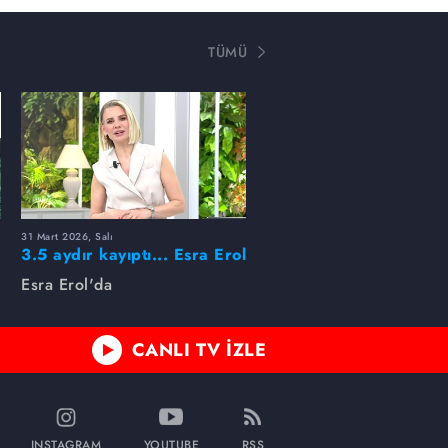
TÜMÜ
31 Mart 2026, Salı
ı
3.5 aydır kayıptı... Esra Erol
buldu!
Esra Erol'da
CANLI TV İZLE
INSTAGRAM
YOUTUBE
RSS