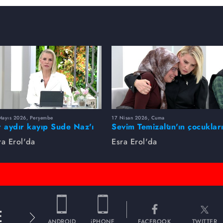
Mayıs 2026, Perşembe
17 Nisan 2026, Cuma
r aydır kayıp Sude Naz'ı
Sevim Temizaltın'ın çocuklar
ra Erol buldu
nerede?
ra Erol'da
Esra Erol'da
E
ANDROID
iPHONE
FACEBOOK
TWITTER