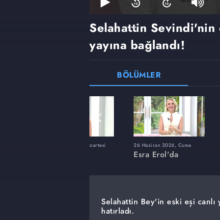
Selahattin Sevindi'nin 
yayına bağlandı!
BÖLÜMLER
ı
8 Haziran 2026, Pazartesi
26 Haziran 2026, Cuma
Esra Erol'da
Esra Erol'da
Selahattin Bey'in eski eşi canlı
hatırladı.