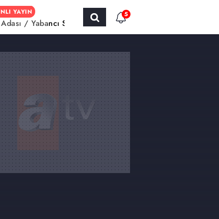
NLI YAYIN
5
h Adası / Yabancı Sinema