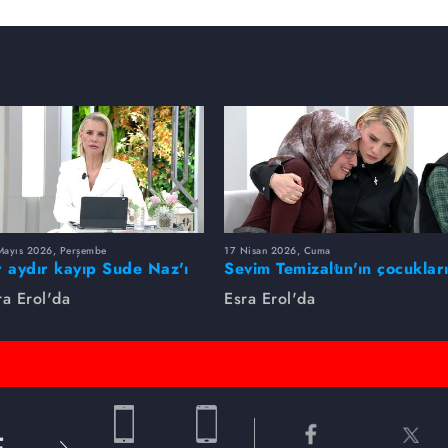
Mayıs 2026, Perşembe
17 Nisan 2026, Cuma
r aydır kayıp Sude Naz'ı
Sevim Temizaltın'ın çocuklar
ra Erol buldu
nerede?
ra Erol'da
Esra Erol'da