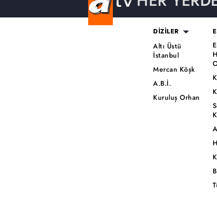
HER YERD
DİZİLER
E
E
Altı Üstü
H
İstanbul
O
Mercan Köşk
K
A.B.İ.
K
Kuruluş Orhan
S
K
A
H
K
B
T