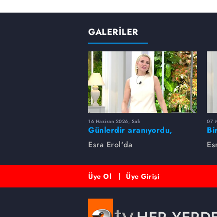
GALERİLER
16 Haziran 2026, Salı
07 
Günlerdir aranıyordu,
Bi
dakikalar içinde bulundu!
Es
Esra Erol'da
Es
Üye Ol
Üye Girişi