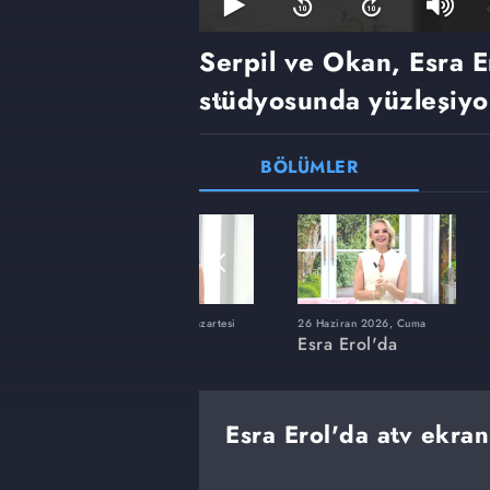
Serpil ve Okan, Esra E
stüdyosunda yüzleşiyo
BÖLÜMLER
ı
8 Haziran 2026, Pazartesi
26 Haziran 2026, Cuma
Esra Erol'da
Esra Erol'da
Esra Erol'da atv ekran