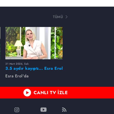
TÜMÜ
31 Mart 2026, Salı
ı
3.5 aydır kayıptı... Esra Erol
buldu!
Esra Erol'da
CANLI TV İZLE