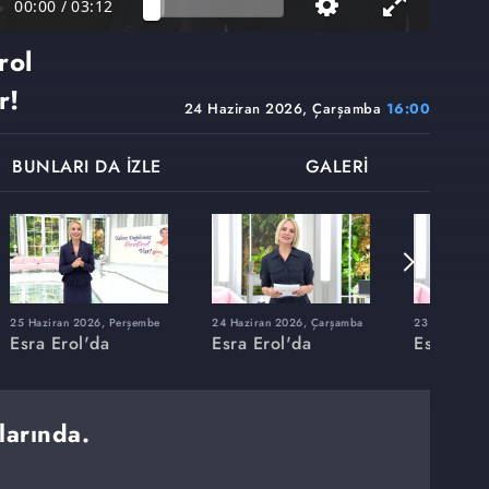
00:00
/
03:12
rol
r!
24 Haziran 2026, Çarşamba
16:00
BUNLARI DA İZLE
GALERİ
25 Haziran 2026, Perşembe
24 Haziran 2026, Çarşamba
23 Haziran 20
Esra Erol'da
Esra Erol'da
Esra Erol
larında.