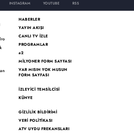
INSTAGRAM
YOUTUBE
RSS
HABERLER
I
YAYIN AKIŞI
CANLI TV İZLE
dro
PROGRAMLAR
k
a2
MİLYONER FORM SAYFASI
o
VAR MISIN YOK MUSUN
han
FORM SAYFASI
İZLEYİCİ TEMSİLCİSİ
KÜNYE
GİZLİLİK BİLDİRİMİ
VERİ POLİTİKASI
ATV UYDU FREKANSLARI