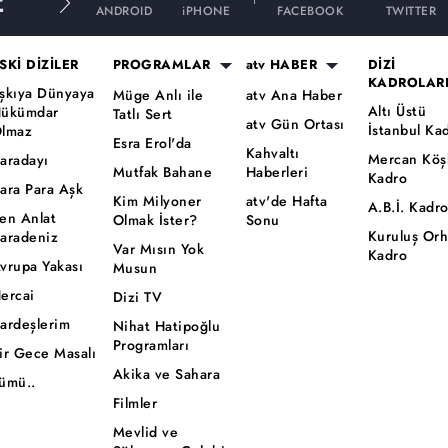
E
ANDROID
iPHONE
FACEBOOK
TWITTER
SKİ DİZİLER
PROGRAMLAR
atv HABER
DİZİ
KADROLAR
şkıya Dünyaya
Müge Anlı ile
atv Ana Haber
Altı Üstü
ükümdar
Tatlı Sert
atv Gün Ortası
İstanbul Ka
lmaz
Esra Erol'da
Kahvaltı
Mercan Köş
aradayı
Mutfak Bahane
Haberleri
Kadro
ara Para Aşk
Kim Milyoner
atv'de Hafta
A.B.İ. Kadr
en Anlat
Olmak İster?
Sonu
Kuruluş Or
aradeniz
Var Mısın Yok
Kadro
vrupa Yakası
Musun
ercai
Dizi TV
ardeşlerim
Nihat Hatipoğlu
Programları
ir Gece Masalı
Akika ve Sahara
ümü..
Filmler
Mevlid ve