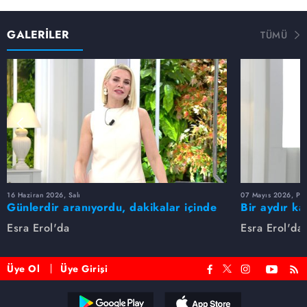
GALERİLER
TÜMÜ
16 Haziran 2026, Salı
07 Mayıs 2026, Pe
Günlerdir aranıyordu, dakikalar içinde
Bir aydır ka
bulundu!
buldu
Esra Erol'da
Esra Erol'da
Üye Ol
Üye Girişi