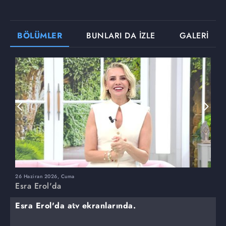
BÖLÜMLER
BUNLARI DA İZLE
GALERİ
26 Haziran 2026, Cuma
2
Esra Erol'da
E
Esra Erol'da atv ekranlarında.