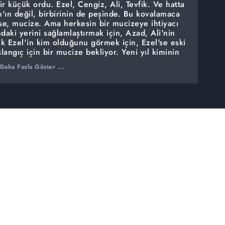
ir küçük ordu. Ezel, Cengiz, Ali, Tevfik. Ve hatta
'ın değil, birbirinin de peşinde. Bu kovalamaca
se, mucize. Ama herkesin bir mucizeye ihtiyacı
ndaki yerini sağlamlaştırmak için, Azad, Ali'nin
k Ezel'in kim olduğunu görmek için, Ezel'se eski
şlangıç için bir mucize bekliyor. Yeni yıl kiminin
mininkini sonraya saklayacak. Kimileriyse yeni yılı
Daha Fazla Göster ...
hiç göremeyecek.