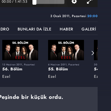
00:00
/
1:41:53
3 Ocak 2011, Pazartesi
20:00
ADRO
BUNLARI DA İZLE
HABER
GALERİ
13 Haziran 2011, Pazartesi
6 Haziran 2011, Pazartesi
30 Mayıs 2011
56. Bölüm
55. Bölüm
54. Böl
Ezel
Ezel
Ezel
 Peşinde bir küçük ordu.