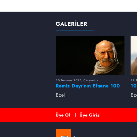
GALERİLER
30 Temmuz 2025, Çarşamba
27 
Ramiz Dayı'nın Efsane 100
10
Repliği
Ezel
Ez
Üye Ol
Üye Girişi