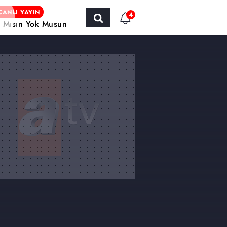
CANLI YAYIN
4
r Mısın Yok Musun