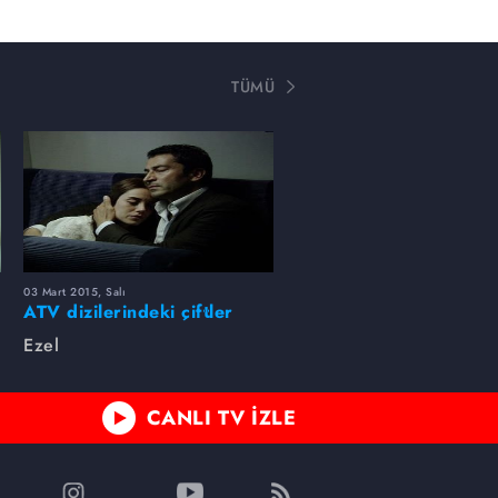
TÜMÜ
03 Mart 2015, Salı
ATV dizilerindeki çiftler
Ezel
CANLI TV İZLE