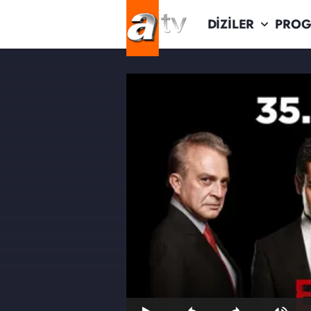
DİZİLER
PROG