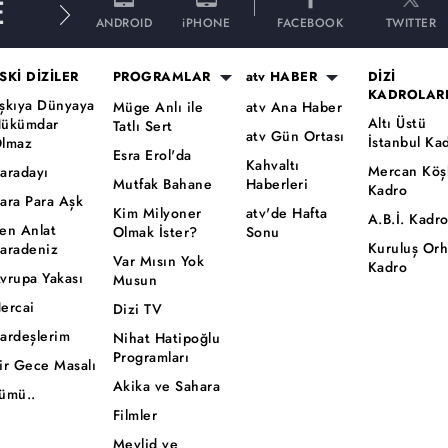
E
ANDROID
iPHONE
FACEBOOK
TWITTER
SKİ DİZİLER
PROGRAMLAR
atv HABER
DİZİ
KADROLAR
şkıya Dünyaya
Müge Anlı ile
atv Ana Haber
Altı Üstü
ükümdar
Tatlı Sert
atv Gün Ortası
İstanbul Ka
lmaz
Esra Erol'da
Kahvaltı
Mercan Köş
aradayı
Mutfak Bahane
Haberleri
Kadro
ara Para Aşk
Kim Milyoner
atv'de Hafta
A.B.İ. Kadr
en Anlat
Olmak İster?
Sonu
Kuruluş Or
aradeniz
Var Mısın Yok
Kadro
vrupa Yakası
Musun
ercai
Dizi TV
ardeşlerim
Nihat Hatipoğlu
Programları
ir Gece Masalı
Akika ve Sahara
ümü..
Filmler
Mevlid ve