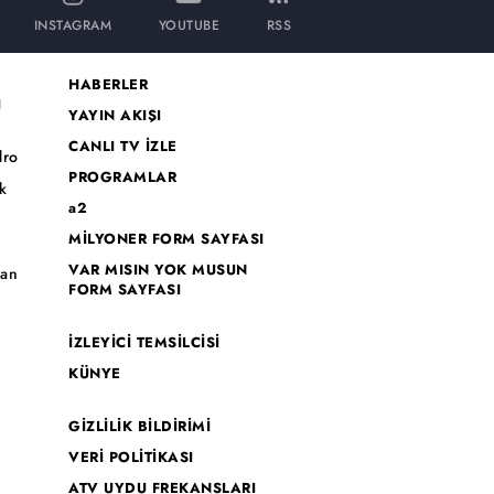
INSTAGRAM
YOUTUBE
RSS
HABERLER
I
YAYIN AKIŞI
CANLI TV İZLE
dro
PROGRAMLAR
k
a2
MİLYONER FORM SAYFASI
o
VAR MISIN YOK MUSUN
han
FORM SAYFASI
İZLEYİCİ TEMSİLCİSİ
KÜNYE
GİZLİLİK BİLDİRİMİ
VERİ POLİTİKASI
ATV UYDU FREKANSLARI