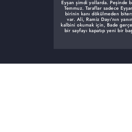
Eyşan şimdi yollarda. Peşinde b
Temmuz. Taraflar sadece Eyşan
birinin kanı dökülmeden biter
var. Ali, Ramiz Dayı'nın yanı
kalbini okumak için, Bade gerçe
bir sayfayı kapatıp yeni bir ba
dileklerini yerine getirecek. Ki