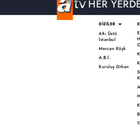
HER YERD
DİZİLER
E
E
Altı Üstü
H
İstanbul
O
Mercan Köşk
K
A.B.İ.
K
Kuruluş Orhan
S
K
A
H
K
B
T