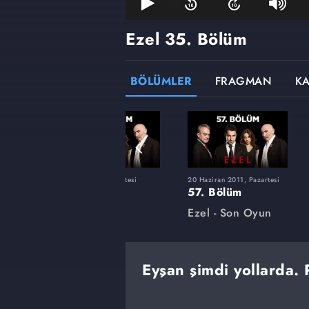
Ezel
35. Bölüm
BÖLÜMLER
FRAGMAN
K
tesi
7 Mart 2011, Pazartesi
20 Haziran 2011, Pazartesi
43. Bölüm
57. Bölüm
Ezel
Ezel - Son Oyun
Eyşan şimdi yollarda.