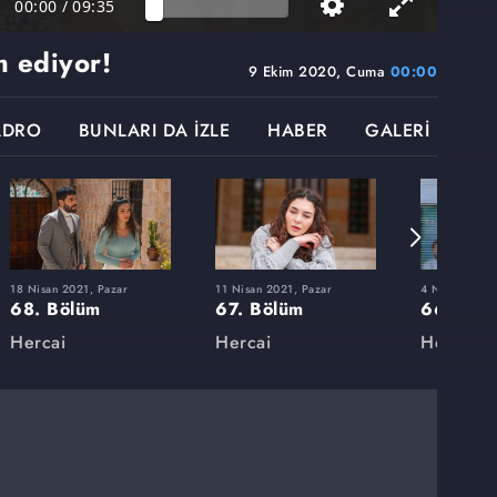
00:00
/
09:35
m ediyor!
9 Ekim 2020, Cuma
00:00
ADRO
BUNLARI DA İZLE
HABER
GALERİ
18 Nisan 2021, Pazar
11 Nisan 2021, Pazar
4 Nisan 2021,
68. Bölüm
67. Bölüm
66. Böl
Hercai
Hercai
Hercai