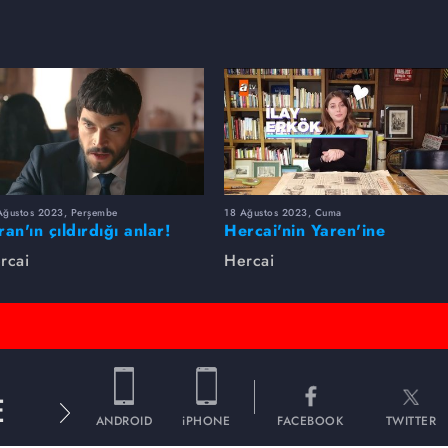
Ağustos 2023, Perşembe
18 Ağustos 2023, Cuma
ran'ın çıldırdığı anlar!
Hercai'nin Yaren'ine
sorduk, hakkında merak
rcai
Hercai
edilen her şeyi cevapladı
E
ANDROID
iPHONE
FACEBOOK
TWITTER