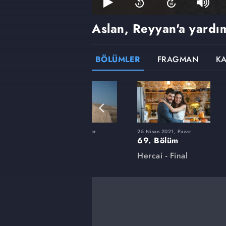
Aslan, Reyyan'a yardı
BÖLÜMLER
FRAGMAN
K
ar
17 Ocak 2021, Pazar
25 Nisan 2021, Pazar
55. Bölüm
69. Bölüm
Hercai
Hercai - Final