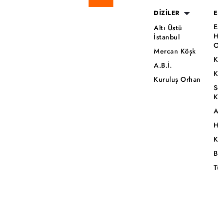
DİZİLER
E
E
Altı Üstü
H
İstanbul
O
Mercan Köşk
K
A.B.İ.
K
Kuruluş Orhan
S
K
A
H
K
B
T