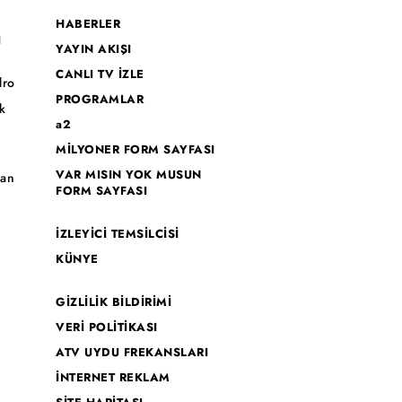
HABERLER
I
YAYIN AKIŞI
CANLI TV İZLE
dro
PROGRAMLAR
k
a2
MİLYONER FORM SAYFASI
o
VAR MISIN YOK MUSUN
han
FORM SAYFASI
İZLEYİCİ TEMSİLCİSİ
KÜNYE
GİZLİLİK BİLDİRİMİ
VERİ POLİTİKASI
ATV UYDU FREKANSLARI
İNTERNET REKLAM