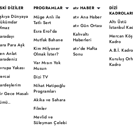
SKİ DİZİLER
PROGRAMLAR
atv HABER
DİZİ
KADROLAR
şkıya Dünyaya
Müge Anlı ile
atv Ana Haber
Altı Üstü
ükümdar
Tatlı Sert
atv Gün Ortası
İstanbul Ka
lmaz
Esra Erol'da
Kahvaltı
Mercan Köş
aradayı
Mutfak Bahane
Haberleri
Kadro
ara Para Aşk
Kim Milyoner
atv'de Hafta
A.B.İ. Kadr
en Anlat
Olmak İster?
Sonu
Kuruluş Or
aradeniz
Var Mısın Yok
Kadro
vrupa Yakası
Musun
ercai
Dizi TV
ardeşlerim
Nihat Hatipoğlu
Programları
ir Gece Masalı
Akika ve Sahara
ümü..
Filmler
Mevlid ve
Süleyman Çelebi