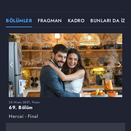
BÖLÜMLER
FRAGMAN
KADRO
BUNLARI DA İZLE
25 Nisan 2021, Pazar
1
69. Bölüm
6
Hercai - Final
H