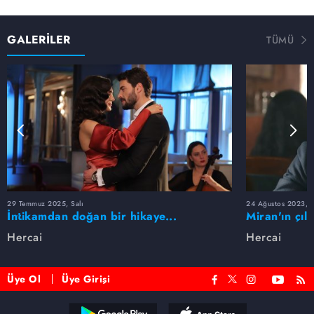
GALERİLER
TÜMÜ
29 Temmuz 2025, Salı
24 Ağustos 2023, 
İntikamdan doğan bir hikaye...
Miran'ın çıld
Hercai'de Miran ve Reyyan aşkında
Hercai
Hercai
neler oldu?
Üye Ol
Üye Girişi