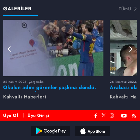
GALERİLER
TÜMÜ
22 Kasım 2023, Çarşamba
26 Temmuz 2023, 
Okulun adını görenler şaşkına döndü.
Arabası olan
Lionel Messi İlkokulu
hataya düşm
Kahvaltı Haberleri
Kahvaltı Hab
Üye Ol
Üye Girişi
Reddet