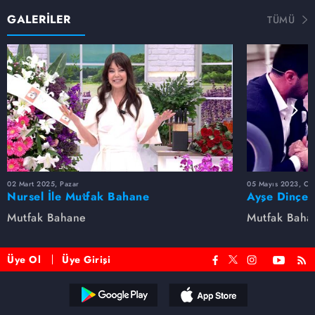
GALERİLER
TÜMÜ
02 Mart 2025, Pazar
05 Mayıs 2023, Cu
Nursel İle Mutfak Bahane
Ayşe Dinçer
dolu anlar...
Mutfak Bahane
Mutfak Baha
Üye Ol
Üye Girişi
Reddet