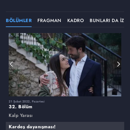
BÖLÜMLER
FRAGMAN
KADRO
BUNLARI DA İZLE
21 Şubat 2022, Pazartesi
1
32. Bölüm
3
Kalp Yarası
K
Kardeş dayanışması!