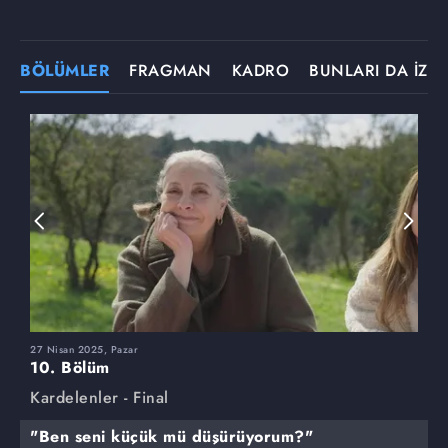
BÖLÜMLER
FRAGMAN
KADRO
BUNLARI DA İZLE
27 Nisan 2025, Pazar
2
10. Bölüm
9
Kardelenler - Final
K
"Ben seni küçük mü düşürüyorum?"