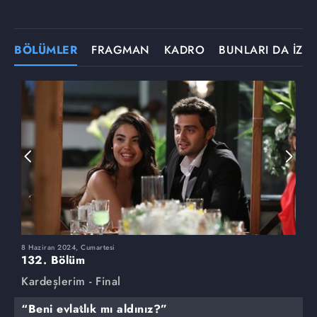
BÖLÜMLER
FRAGMAN
KADRO
BUNLARI DA İZLE
8 Haziran 2024, Cumartesi
1
132. Bölüm
1
Kardeşlerim - Final
K
“Beni evlatlık mı aldınız?”