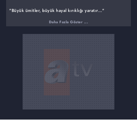
"Büyük ümitler, büyük hayal kırıklığı yaratır…"
Aybike'den öğrendiği gerçeklerle dehşete düşen Berk,
Daha Fazla Göster ...
Ayla'yla ilgili radikal bir karar alır. Eren ailesi, su ve
elektrik kesintisi sorunlarıyla boğuşurken; Nebahat,
Süreyya yüzünden Akif'e karşı son derece tavırlıdır. Tüm
çocuklar, Ataman Koleji'nde verilen yeni bir proje ödevi
için gruplara ayrılırlar. Süreyya'nın çelişkili hareketleri,
Akif'i şaşırtmaya devam ederken; Sarp ile Lidya, Ömer ve
Süsen'e karşı birlik olurlar. Evdeki kesinti sorununa
çözüm bulmak isteyen Şengül'ün, Hilmiye'nin verdiği
akılla yaptığı hamleler ise, hiç umulmadık bir sonuç
doğurur.