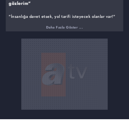
gözlerim"
"İnsanlığa davet etsek, yol tarifi isteyecek olanlar var!"
Eren ailesi fertleri, hafızasını kaybeden Şengül'e kim
Daha Fazla Göster ...
olduğunu hatırlatmaya çalışırken, bir yandan da evi
geçindirebilmek için çareler ararlar. Suzan'daki sürpriz
değişim, Akif'in gerilmesine neden olurken, Resul ile
Ayla cephesinde beklenmedik gelişmeler yaşanır. Yeni bir
işe başlayan Ömer, üzüleceği bir durumla karşılaşırken;
herkes için gittikçe büyük bir tehdit haline gelen Tolga,
Cemile'yi yeni kararlar almak durumunda bırakır. Okulun
dönem sonu partisinde ise, tüm çocukları korku dolu bir
gece beklemektedir.