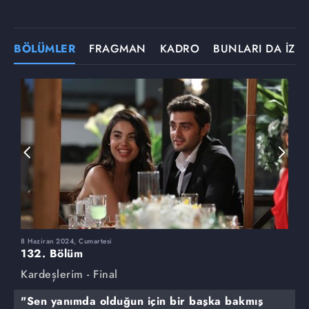
BÖLÜMLER
FRAGMAN
KADRO
BUNLARI DA İZLE
8 Haziran 2024, Cumartesi
1
132. Bölüm
1
Kardeşlerim - Final
K
"Sen yanımda olduğun için bir başka bakmış