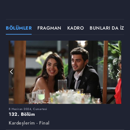
BÖLÜMLER
FRAGMAN
KADRO
BUNLARI DA İZLE
8 Haziran 2024, Cumartesi
1
132. Bölüm
1
Kardeşlerim - Final
K