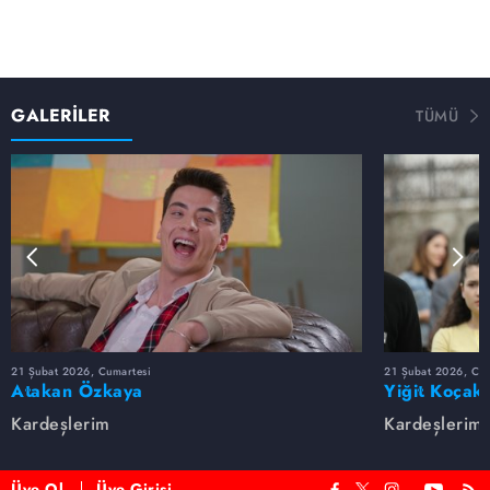
GALERİLER
TÜMÜ
21 Şubat 2026, Cumartesi
21 Şubat 2026, Cum
Atakan Özkaya
Yiğit Koçak
Kardeşlerim
Kardeşlerim
Üye Ol
Üye Girişi