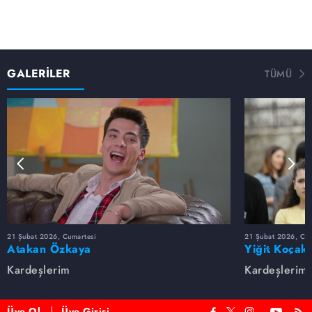
GALERİLER
TÜMÜ
21 Şubat 2026, Cumartesi
21 Şubat 2026, Cum
Atakan Özkaya
Yiğit Koçak
Kardeşlerim
Kardeşlerim
Üye Ol
Üye Girişi