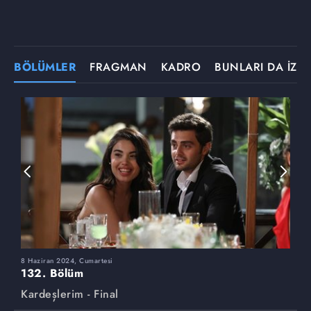
BÖLÜMLER
FRAGMAN
KADRO
BUNLARI DA İZLE
8 Haziran 2024, Cumartesi
1
132. Bölüm
1
Kardeşlerim - Final
K