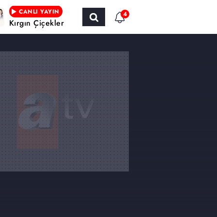
CANLI YAYIN
4
Kırgın Çiçekler