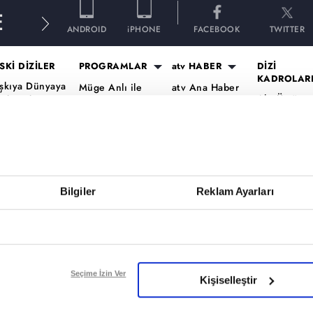
E
ANDROID
iPHONE
FACEBOOK
TWITTER
SKİ DİZİLER
PROGRAMLAR
atv HABER
DİZİ
KADROLAR
şkıya Dünyaya
Müge Anlı ile
atv Ana Haber
Altı Üstü
ükümdar
Tatlı Sert
atv Gün Ortası
İstanbul Ka
lmaz
Esra Erol'da
Kahvaltı
Mercan Köş
aradayı
Mutfak Bahane
Haberleri
Kadro
ara Para Aşk
Kim Milyoner
atv'de Hafta
A.B.İ. Kadr
en Anlat
Olmak İster?
Sonu
Kuruluş Or
aradeniz
Bilgiler
Reklam Ayarları
Var Mısın Yok
Kadro
vrupa Yakası
Musun
ercai
Dizi TV
ardeşlerim
Nihat Hatipoğlu
Programları
ir Gece Masalı
Seçime İzin Ver
Kişiselleştir
Akika ve Sahara
ümü..
Filmler