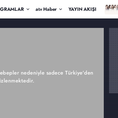
OGRAMLAR
atv Haber
YAYIN AKIŞI
 sebepler nedeniyle sadece Türkiye'den
izlenmektedir.