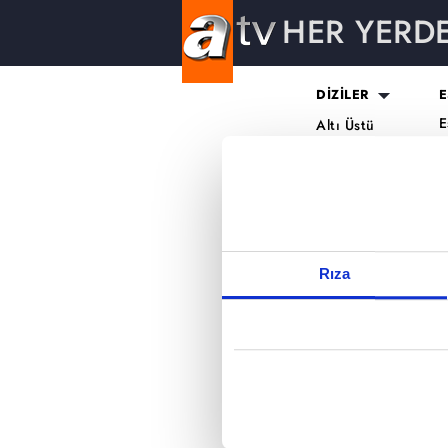
HER YERD
Reddet
DİZİLER
E
E
Altı Üstü
H
İstanbul
O
Mercan Köşk
K
A.B.İ.
K
Kuruluş Orhan
S
K
Rıza
A
H
K
B
T