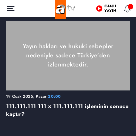
CANLI
YAYIN
Yayın hakları ve hukuki sebepler
nedeniyle sadece Türkiye'den
izlenmektedir.
19 Ocak 2025, Pazar
20:00
111.111.111 111 × 111.111.111 işleminin sonucu
kaçtır?