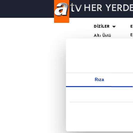
HER YERD
Reddet
DİZİLER
E
E
Altı Üstü
H
İstanbul
O
Mercan Köşk
K
A.B.İ.
K
Kuruluş Orhan
S
K
Rıza
A
H
K
B
T