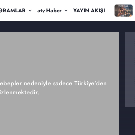
GRAMLAR
atv Haber
YAYIN AKIŞI
 sebepler nedeniyle sadece Türkiye'den
izlenmektedir.