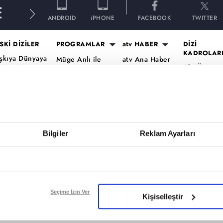
E
ANDROID
iPHONE
FACEBOOK
TWITTER
SKİ DİZİLER
PROGRAMLAR
atv HABER
DİZİ
KADROLAR
şkıya Dünyaya
Müge Anlı ile
atv Ana Haber
Altı Üstü
ükümdar
Tatlı Sert
atv Gün Ortası
İstanbul Ka
lmaz
Esra Erol'da
Kahvaltı
Mercan Köş
aradayı
Mutfak Bahane
Haberleri
Kadro
ara Para Aşk
Kim Milyoner
atv'de Hafta
A.B.İ. Kadr
en Anlat
Olmak İster?
Sonu
Kuruluş Or
aradeniz
Bilgiler
Reklam Ayarları
Var Mısın Yok
Kadro
vrupa Yakası
Musun
ercai
Dizi TV
ardeşlerim
Nihat Hatipoğlu
Programları
ir Gece Masalı
Seçime İzin Ver
Kişiselleştir
Akika ve Sahara
ümü..
Filmler