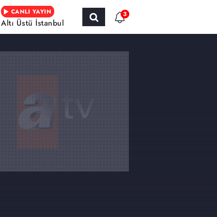
CANLI YAYIN
3
Altı Üstü İstanbul