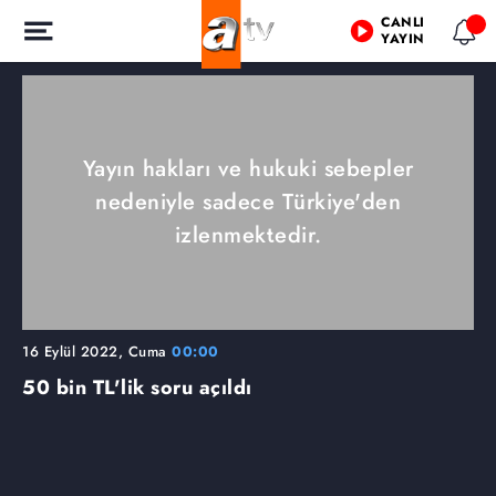
CANLI
YAYIN
Yayın hakları ve hukuki sebepler
nedeniyle sadece Türkiye'den
izlenmektedir.
16 Eylül 2022, Cuma
00:00
50 bin TL'lik soru açıldı