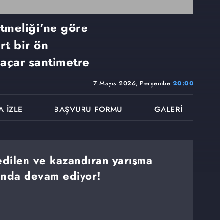
etmeliği'ne göre
rt bir ön
kaçar santimetre
7 Mayıs 2026, Perşembe
20:00
A İZLE
BAŞVURU FORMU
GALERİ
dilen ve kazandıran yarışma
ında devam ediyor!