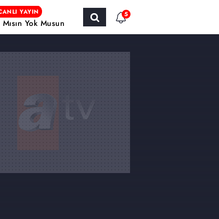
CANLI YAYIN
5
r Mısın Yok Musun