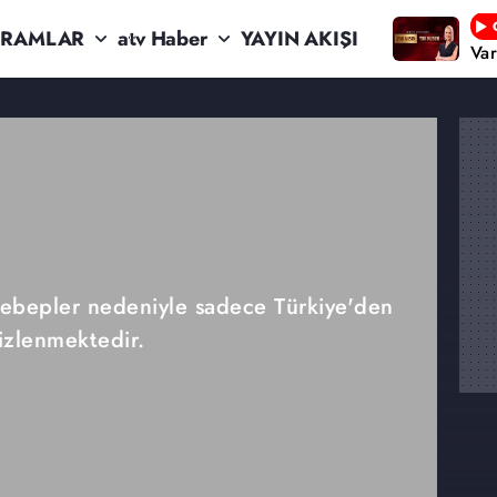
RAMLAR
atv Haber
YAYIN AKIŞI
Va
 sebepler nedeniyle sadece Türkiye'den
izlenmektedir.