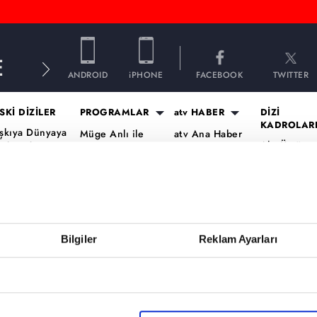
E
ANDROID
iPHONE
FACEBOOK
TWITTER
SKİ DİZİLER
PROGRAMLAR
atv HABER
DİZİ
KADROLAR
şkıya Dünyaya
Müge Anlı ile
atv Ana Haber
Altı Üstü
ükümdar
Tatlı Sert
atv Gün Ortası
İstanbul Ka
lmaz
Esra Erol'da
Kahvaltı
Mercan Köş
aradayı
Mutfak Bahane
Haberleri
Kadro
ara Para Aşk
Kim Milyoner
atv'de Hafta
A.B.İ. Kadr
en Anlat
Olmak İster?
Sonu
Kuruluş Or
aradeniz
Bilgiler
Reklam Ayarları
Var Mısın Yok
Kadro
vrupa Yakası
Musun
ercai
Dizi TV
ardeşlerim
Nihat Hatipoğlu
Programları
ir Gece Masalı