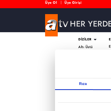
Üye Ol
Üye Girişi
HER YERD
Reddet
DİZİLER
E
E
Altı Üstü
H
İstanbul
O
Mercan Köşk
K
A.B.İ.
K
Kuruluş Orhan
S
K
Rıza
A
H
K
B