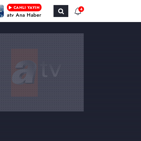
CANLI YAYIN
4
atv Ana Haber