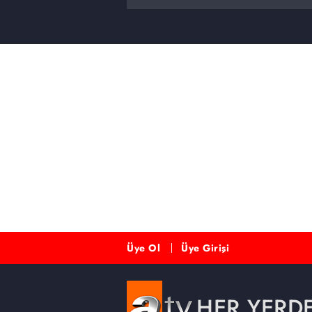
Üye Ol
Üye Girişi
HER YERD