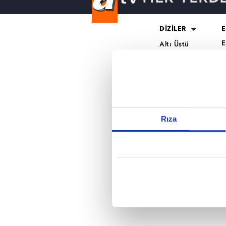
Reddet
DİZİLER
E
E
Altı Üstü
H
İstanbul
O
Mercan Köşk
K
A.B.İ.
K
Kuruluş Orhan
S
K
Rıza
A
H
K
B
T