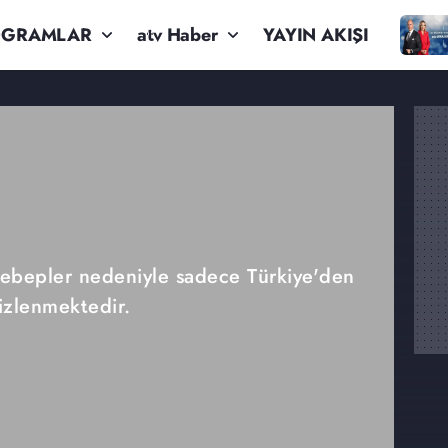
OGRAMLAR
atv Haber
YAYIN AKIŞI
 sebepler nedeniyle sadece Türkiye'den
izlenmektedir.