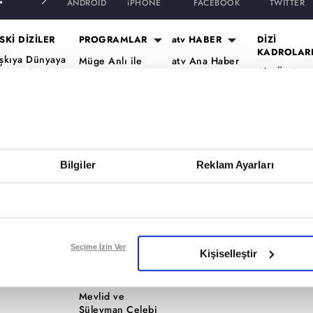
ANDROID
iPHONE
FACEBOOK
TWITTER
SKİ DİZİLER
PROGRAMLAR
atv HABER
DİZİ
KADROLAR
şkıya Dünyaya
Müge Anlı ile
atv Ana Haber
Altı Üstü
ükümdar
Tatlı Sert
atv Gün Ortası
İstanbul Ka
lmaz
Esra Erol'da
Kahvaltı
Mercan Köş
aradayı
Mutfak Bahane
Haberleri
Kadro
ara Para Aşk
Kim Milyoner
atv'de Hafta
A.B.İ. Kadr
en Anlat
Olmak İster?
Sonu
Kuruluş Or
aradeniz
Bilgiler
Reklam Ayarları
Var Mısın Yok
Kadro
vrupa Yakası
Musun
ercai
Dizi TV
ardeşlerim
Nihat Hatipoğlu
Programları
ir Gece Masalı
Seçime İzin Ver
Kişiselleştir
Akika ve Sahara
ümü..
Filmler
Mevlid ve
Süleyman Çelebi